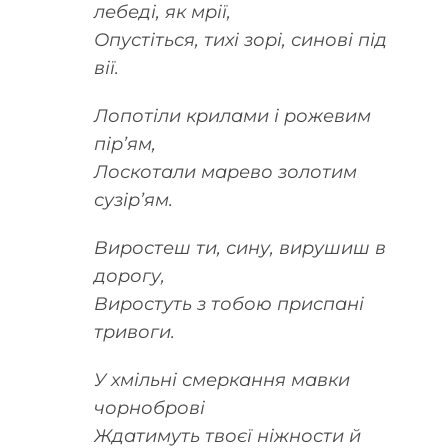
лебеді, як мрії,
Опустіться, тихі зорі, синові під
вії.
Лопотіли крилами і рожевим
пір’ям,
Лоскотали марево золотим
сузір’ям.
Виростеш ти, сину, вирушиш в
дорогу,
Виростуть з тобою приспані
тривоги.
У хмільні смеркання мавки
чорноброві
Ждатимуть твоєї ніжности й