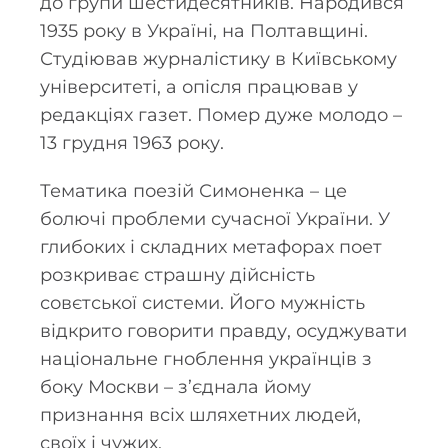
до групи шестидесятників. Народився
1935 року в Україні, на Полтавщині.
Студіював журналістику в Київському
університеті, а опісля працював у
редакціях газет. Помер дуже молодо –
13 грудня 1963 року.
Тематика поезій Симоненка – це
болючі проблеми сучасної України. У
глибоких і складних метафорах поет
розкриває страшну дійсність
совєтської системи. Його мужність
відкрито говорити правду, осуджувати
національне гноблення українців з
боку Москви – з’єднала йому
признання всіх шляхетних людей,
своїх і чужих.