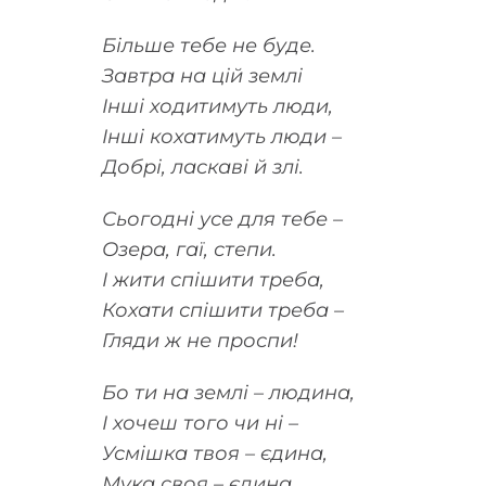
Більше тебе не буде.
Завтра на цій землі
Інші ходитимуть люди,
Інші кохатимуть люди –
Добрі, ласкаві й злі.
Сьогодні усе для тебе –
Озера, гаї, степи.
І жити спішити треба,
Кохати спішити треба –
Гляди ж не проспи!
Бо ти на землі – людина,
І хочеш того чи ні –
Усмішка твоя – єдина,
Мука своя – єдина,