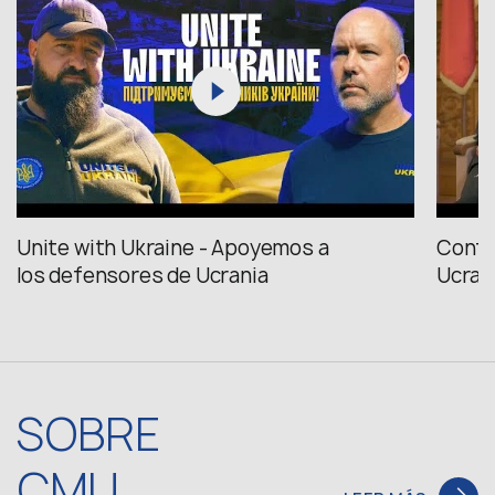
Unite with Ukraine - Apoyemos a
Confi
los defensores de Ucrania
Ucrani
SOBRE
CMU