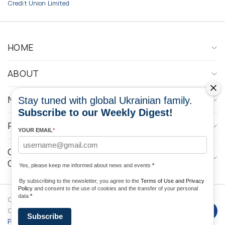
Credit Union Limited
HOME
ABOUT
NEWS
Stay tuned with global Ukrainian family.
Subscribe to our Weekly Digest!
PROGRAMS
YOUR EMAIL
*
CONTACTOS DE LOS MEDIOS DE
COMUNICACIÓN
Yes, please keep me informed about news and events
*
By subscribing to the newsletter, you agree to the
Terms of Use and Privacy
Policy
and consent to the use of cookies and the transfer of your personal
data
*
Copyright © 2026 Ukrainian World
DForce
Privacy
Congress. Desarrollado por
Subscribe
Policy