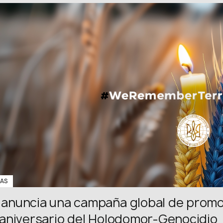
IAS
 anuncia una campaña global de prom
 aniversario del Holodomor-Genocidio