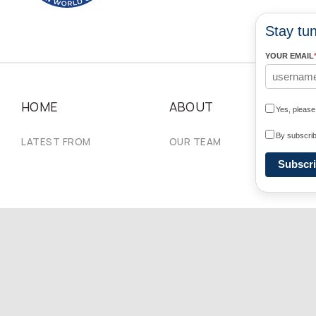
Stay tun
YOUR EMAIL
HOME
ABOUT
N
Yes, pleas
By subscrib
LATEST FROM
OUR TEAM
#U
Subscr
Copyright © 2026 Ukrainian World Congress. Desarrollado por
D