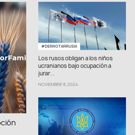
FB: @uwcongress
#DERROTARRUSIA
Los rusos obligan a los niños
ucranianos bajo ocupación a
jurar...
NOVIEMBRE 6,2024
oción