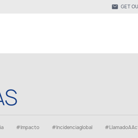
GET O
AS
ia
#Impacto
#Incidenciaglobal
#LlamadoAAc