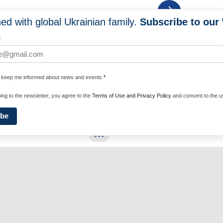
NEWS SUBSCRIPTION
ed with global Ukrainian family.
Subscribe to our
*
EWS
PROGRAMS
e keep me informed about news and events
*
ing to the newsletter, you agree to the
Terms of Use and Privacy Policy
and consent to the us
WC NEWS
GLOBAL HOLODOMOR
DESCENDANTS NETWORK
ibe
Force
Privacy Policy