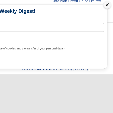
Ukrainian Credit Union Limited
 Weekly Digest!
CONTACTOS DE LOS MEDIOS DE
COMUNICACIÓN
e of cookies and the transfer of your personal data
*
Contactos para medios de comunicación
de Ucrania y del mundo
UWC@UkrainianWorldCongress.org
24/7
uwc@ukrainianworldcongress.org
FB: @uwcongress
ARRIBA