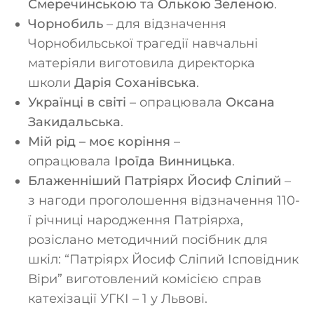
Смеречинською
та
Олькою Зеленою
.
Чорнобиль
– для відзначення
Чорнобильської трагедії навчальні
матеріяли виготовила директорка
школи
Дарія Соханівська
.
Українці в світі
– опрацювала
Оксана
Закидальська
.
Мій рід – моє коріння
–
опрацювала
Іроїда Винницька
.
Блаженніший Патріярх Йосиф Сліпий
–
з нагоди проголошення відзначення 110-
ї річниці народження Патріярха,
розіслано методичний посібник для
шкіл: “Патріярх Йосиф Сліпий Ісповідник
Віри” виготовлений комісією справ
катехізації УГКІ – 1 у Львові.