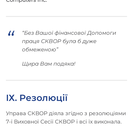
Computers Inc.
“Без Вашої фінансової Допомоги
праця СКВОР була б дуже
обмеженою”
Щира Вам подяка!
ІХ. Резолюції
Управа СКВОР діяла згідно з резолюціями
7-ї Виховної Сесії СКВОР і всі їх виконала.