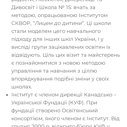
Дивосвіт і Школа № 15: вчать за
методою, опрацьованою Інститутом
СКВОР, “
Лицем до дитини
”. Ці школи
стали моделем цего навчального
підходу для інших шкіл України, і у
висліді групи зацікавлених освітян їх
відвідують. Ціль цих візит та майстерень
є познайомитися з новою методою
управління та навчання з ціллю
впорядкування подібні зміни у своїх
школах.
Інститут є членом дирекції Канадсько –
Української Фундації (КУФ). При
фундації створено Освітянський
консортіюм, якого членом є Інститут. Від
грудня 2000 р. відкрито б’юро КУФ у