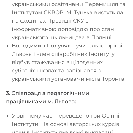
українськими освітянами Перемишля та
Інститутом СКВОР. М. Туцька виступила
на сходинах Президії СКУ з
інформативною доповіддю про стан
українського шкільництва в Польщі.
Володимир Полулях
– учитель історії зі
Львова і член співробітник Інституту
відбув стажування в цілоденних і
суботніх школах та запізнався з
українськими установами міста Торонта.
3. Співпраця з педагогічними
працівниками м. Львова:
У звітному часі переведено три Осінні
Інститути. На основі авторських курсів
членів Інституту львівські викладачі