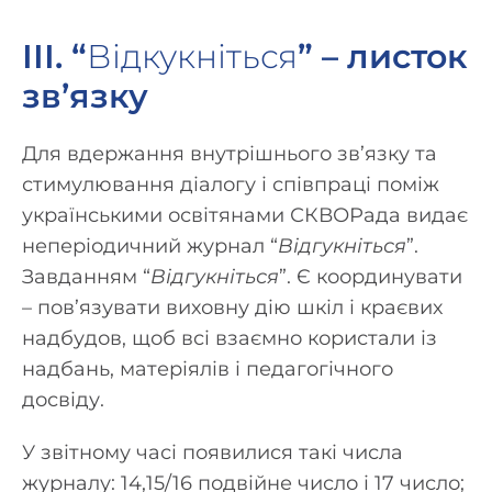
ІІІ. “
Відкукніться
” – листок
зв’язку
Для вдержання внутрішнього зв’язку та
стимулювання діалогу і співпраці поміж
українськими освітянами СКВОРада видає
неперіодичний журнал “
Відгукніться
”.
Завданням “
Відгукніться
”. Є координувати
– пов’язувати виховну дію шкіл і краєвих
надбудов, щоб всі взаємно користали із
надбань, матеріялів і педагогічного
досвіду.
У звітному часі появилися такі числа
журналу: 14,15/16 подвійне число і 17 число;