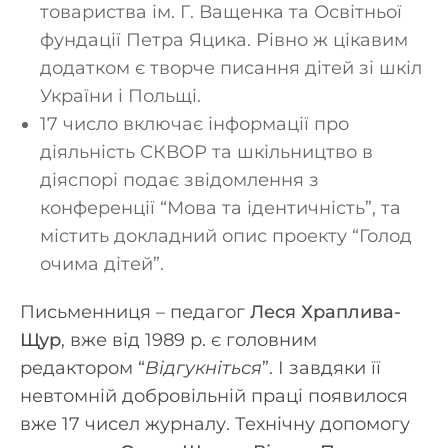
товариства ім. Г. Ващенка та Освітньої
фундації Петра Яцика. Рівно ж цікавим
додатком є творче писання дітей зі шкіл
України і Польщі.
17 число включає інформації про
діяльність СКВОР та шкільництво в
діяспорі подає звідомлення з
конференції “Мова та ідентичність”, та
містить докладний опис проекту “Голод
очима дітей”.
Письменниця – педагог
Леся Храплива-
Щур
, вже від 1989 р. є головним
редактором “
Відгукніться
”. І завдяки її
невтомній добровільній праці появилося
вже 17 чисел журналу. Технічну допомогу