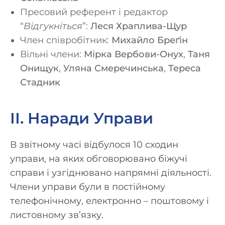
Пресовий референт і редактор
“
Відгукніться
”:
Леся Храплива-Щур
Член співробітник:
Михайло Бреґін
Вільні члени:
Мірка Вербови-Онух
,
Таня
Онищук
,
Уляна Смеречинська
,
Тереса
Стадник
ІІ. Наради Управи
В звітному часі відбулося 10 сходин
управи, на яких обговорювано біжучі
справи і узгіднювано напрямні діяльності.
Члени управи були в постійному
телефонічному, електронно – поштовому і
листовному зв’язку.