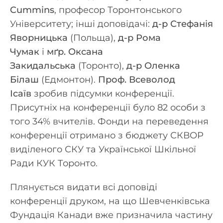
Cummins
, професор Торонтонського
Університету; інші доповідачі:
д-р Стефанія
Яворницька
(Польща),
д-р Рома
Чумак
і
мґр. Оксана
Закидальська
(Торонто),
д-р Оленка
Білаш
(Едмонтон).
Проф. Всеволод
Ісаїв
зробив підсумки конференції.
Присутніх на конференції було 82 особи з
того 34% вчителів. Фонди на переведення
конференції отримано з бюджету СКВОР
виділеного СКУ та Української Шкільної
Ради КУК Торонто.
Плянується видати всі доповіді
конференції друком, на що Шевченківська
Фундація Канади вже призначила частину