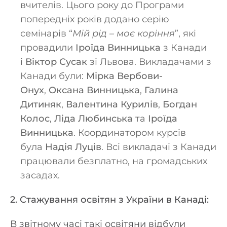
вчителів. Цього року до Програми
попередніх років додано серію
семінарів “
Мій рід – моє коріння
”, які
провадили
Іроїда Винницька
з Канади
і
Віктор Сусак
зі Львова. Викладачами з
Канади були:
Мірка Вербови-
Онух
,
Оксана Винницька
,
Галина
Дитиняк
,
Валентина Курилів
,
Богдан
Колос
,
Ліда Любинська
та
Іроїда
Винницька
. Координатором курсів
була
Надія Луців
. Всі викладачі з Канади
працювали безплатно, на громадських
засадах.
2. Стажування освітян з України в Канаді:
В звітному часі такі освітяни відбули