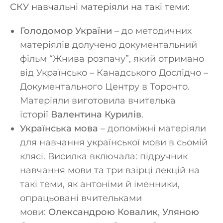
СКУ навчальні матеріяли на такі теми:
Голодомор України
– до методичних
матеріялів долучено документальний
фільм “Жнива розпачу”, який отримано
від Українсько – Канадського Дослідчо –
Документального Центру в Торонто.
Матеріяли виготовила вчителька
історії
Валентина Курилів
.
Українська мова
– допоміжні матеріяли
для навчання української мови в сьомій
клясі. Висилка включала: підручник
навчання мови та три взірці лекцій на
такі теми, як антоніми й іменники,
опрацьовані вчительками
мови:
Олександрою Ковалик
,
Уляною