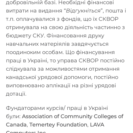
добровільній базі. Необхідні фінансові
витрати на видання “
Відгукніться
”, пошта і
т.п. оплачувалися з фондів, що їх СКВОР
отримувала на свою діяльність частинно з
бюджету СКУ. Фінансовання друку
навчальних матеріялів завдячується
поодиноким особам. Що фінансування
праці в Україні, то управа СКВОР постійно
слідкувала за можливостями отримання
канадської урядової допомоги, постійно
виповнювано аплікації на різні урядові
дотації.
Фундаторами курсів/ праці в Україні
були:
Association of Community Colleges of
Canada
,
Temertey Foundation
,
LAVA