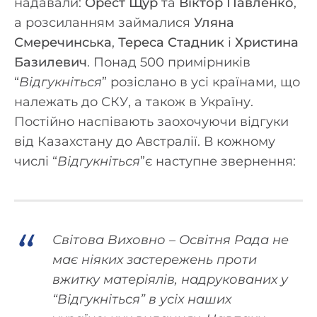
надавали:
Орест Щур
та
Віктор Павленко
,
а розсиланням займалися
Уляна
Смеречинська
,
Тереса Стадник
і
Христина
Базилевич
. Понад 500 примірників
“
Відгукніться
” розіслано в усі країнами, що
належать до СКУ, а також в Україну.
Постійно наспівають заохочуючи відгуки
від Казахстану до Австралії. В кожному
числі “
Відгукніться
”є наступне звернення:
Світова Виховно – Освітня Рада не
має ніяких застережень проти
вжитку матеріялів, надрукованих у
“
Відгукніться
” в усіх наших