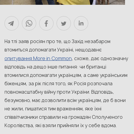
На тлі заяв росіян про те, що Захід незабаром
втомиться допомагати Україні, нещодавнє
опитування More in Common
, схоже, дає однозначну
відповідь на дещо інше питання: чи британці
втомилися допомагати українцям, а саме українським
біженцям, за рік після того, як Росія розпочала
повномасштабну війну проти України. Відповідь,
безумовно, має дозволити всім українцям, де б вони
не жили, пишатися тим враженням, яке їхні
співвітчизники справили на громадян Сполученого
Королівства, які взяли прийняли їх у себе вдома.