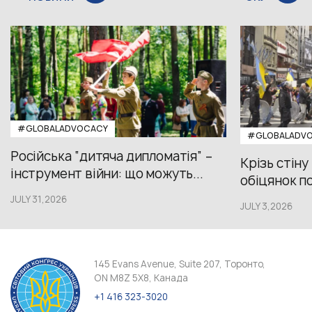
#GLOBALADVOCACY
#GLOBALADV
Російська “дитяча дипломатія” –
Крізь стіну
інструмент війни: що можуть...
обіцянок пол
JULY 31,2026
JULY 3,2026
145 Evans Avenue, Suite 207, Торонто,
ON M8Z 5X8, Канада
+1 416 323-3020