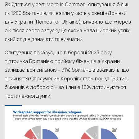
Як йдеться у звіті More in Common, опитування більш
як 1200 британців, які взяли участь у схемі «Домівки
для України (Homes for Ukraine), виявило, що «через
рік після свого запуску ця схема мала широкий успіх,
який слід відзначати та вивчати».
Опитування показує, що в березні 2023 року
підтримка Британією прийому біженців з України
залишається сильною – 71% британців вважають, що
прийняття Сполученим Королівством понад 150 тис.
біженців є доброю річчю, і лише 16% дотримуються
протилежної думки.