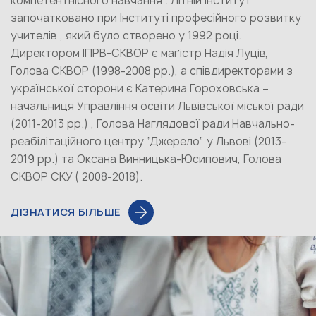
компетентнісного навчання . Літній інститут
започатковано при Інституті професійного розвитку
учителів , який було створено у 1992 році.
Директором ІПРВ-СКВОР є маґістр Надія Луців,
Голова СКВОР (1998-2008 рр.), а співдиректорами з
української сторони є Катерина Гороховська –
начальниця Управління освіти Львівської міської ради
(2011-2013 рр.) , Голова Наглядової ради Навчально-
реабілітаційного центру “Джерело” у Львові (2013-
2019 рр.) та Оксана Винницька-Юсипович, Голова
СКВОР СКУ ( 2008-2018).
ДІЗНАТИСЯ БІЛЬШЕ