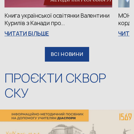
Книга української освітянки Валентини
МОН о
Курилів з Канади про...
корд
ЧИТАТИ БІЛЬШЕ
ЧИТА
ВСІ НОВИНИ
ПРОЄКТИ СКВОР
СКУ