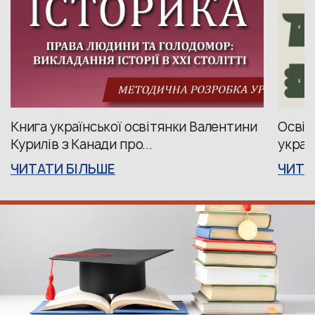
Книга української освітянки Валентини
Освіт
Курилів з Канади про...
украї
ЧИТАТИ БІЛЬШЕ
ЧИТА