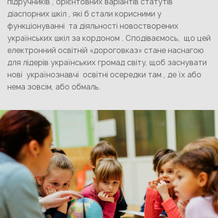
підручників , орієнтовних варіантів статутів
діаспорних шкіл , які б стали корисними у
функціонуванні та діяльності новостворених
українських шкіл за кордоном . Сподіваємось, що цей
електронний освітній «дороговказ» стане наснагою
для лідерів українських громад світу, щоб заснувати
нові українознавчі освітні осередки там , де їх або
нема зовсім, або обмаль.