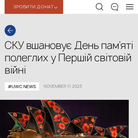
ЗРОБИТИ ДОНАТ
‹
СКУ вшановує День пам’яті
полеглих у Першій світовій
війні
#UWС NEWS
NOVEMBER 11,2023