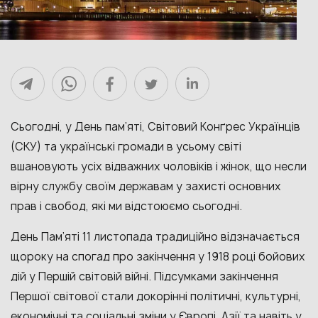
Сьогодні, у День пам’яті, Світовий Конґрес Українців
(СКУ) та українські громади в усьому світі
вшановують усіх відважних чоловіків і жінок, що несли
вірну службу своїм державам у захисті основних
прав і свобод, які ми відстоюємо сьогодні.
День Пам’яті 11 листопада традиційно відзначається
щороку на спогад про закінчення у 1918 році бойових
дій у Першій світовій війні. Підсумками закінчення
Першої світової стали докорінні політичні, культурні,
економічні та соціальні зміни у Європі, Азії та навіть у