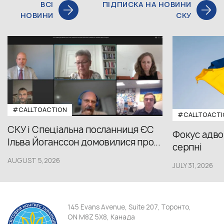
ВСІ
ПІДПИСКА НА НОВИНИ
НОВИНИ
СКУ
#CALLTOACTION
#CALLTOACTI
СКУ і Спеціальна посланниця ЄС
Фокус адвок
Ільва Йоганссон домовилися про...
серпні
AUGUST 5,2026
JULY 31,2026
145 Evans Avenue, Suite 207, Торонто,
ON M8Z 5X8, Канада