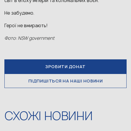
світ в епоху імперій та колоніальних воєн.
Не забудемо.
Герої не вмирають!
Фото: NSW government
ЗРОБИТИ ДОНАТ
ПІДПИШІТЬСЯ НА НАШІ НОВИНИ
СХОЖІ НОВИНИ