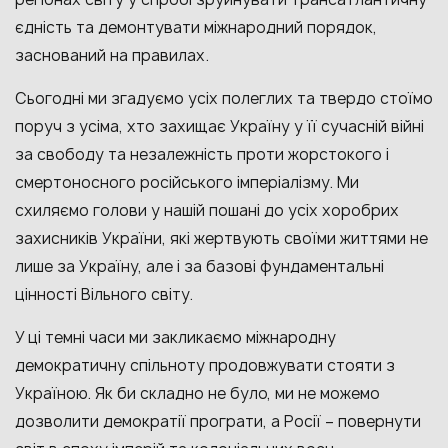
єдність та демонтувати міжнародний порядок,
заснований на правилах.
Сьогодні ми згадуємо усіх полеглих та твердо стоїмо
поруч з усіма, хто захищає Україну у її сучасній війні
за свободу та незалежність проти жорстокого і
смертоносного російського імперіалізму. Ми
схиляємо голови у нашій пошані до усіх хоробрих
захисників України, які жертвують своїми життями не
лише за Україну, але і за базові фундаментальні
цінності Вільного світу.
У ці темні часи ми закликаємо міжнародну
демократичну спільноту продовжувати стояти з
Україною. Як би складно не було, ми не можемо
дозволити демократії програти, а Росії – повернути