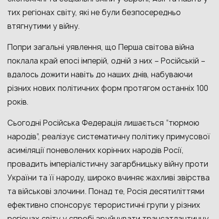
тих регіонах світу, які не були безпосередньо
втягнутими у війну.
Попри загальні уявлення, що Перша світова війна
поклала край епосі імперій, одній з них – Російській –
вдалось дожити навіть до наших днів, набуваючи
різних нових політичних форм протягом останніх 100
років.
Сьогодні Російська Федерація лишається “тюрмою
народів”, реалізує систематичну політику примусової
асиміляції поневолених корінних народів Росії,
провадить імперіалістичну загарбницьку війну проти
України та її народу, широко вчиняє жахливі звірства
та військові злочини. Понад те, Росія десятиліттями
ефективно спонсорує терористичні групи у різних
регіонах світу у спробі зруйнувати трансатлантичну