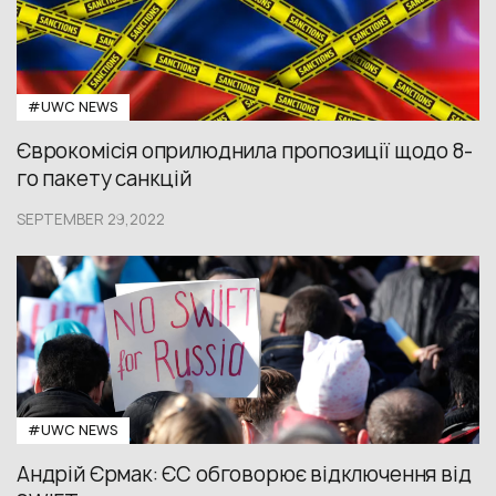
#UWС NEWS
Єврокомісія оприлюднила пропозиції щодо 8-
го пакету санкцій
SEPTEMBER 29,2022
#UWС NEWS
Андрій Єрмак: ЄС обговорює відключення від