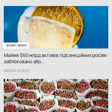
#UWС NEWS
Майже $60 млрд активів підсанкційних росіян
заблоковано або...
MARCH 10,2023