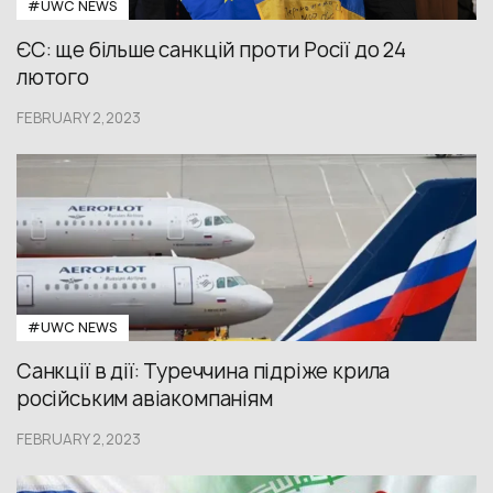
#UWС NEWS
ЄС: ще більше санкцій проти Росії до 24
лютого
FEBRUARY 2,2023
#UWС NEWS
Санкції в дії: Туреччина підріже крила
російським авіакомпаніям
FEBRUARY 2,2023