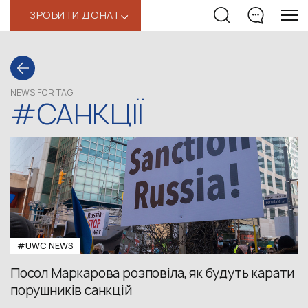
ЗРОБИТИ ДОНАТ
‹
NEWS FOR TAG
#САНКЦІЇ
#UWС NEWS
Посол Маркарова розповіла, як будуть карати
порушників санкцій