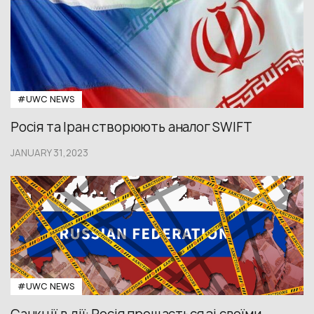
#UWС NEWS
Росія та Іран створюють аналог SWIFT
JANUARY 31,2023
#UWС NEWS