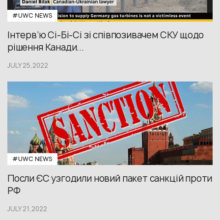
#UWС NEWS
Інтерв’ю Сі-Бі-Сі зі співпозивачем СКУ щодо
рішення Канади...
JULY 25,2022
#UWС NEWS
Посли ЄС узгодили новий пакет санкцій проти
РФ
JULY 21,2022