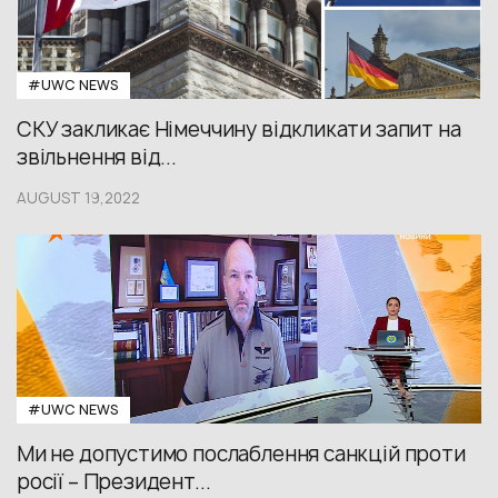
#UWС NEWS
СКУ закликає Німеччину відкликати запит на
звільнення від...
AUGUST 19,2022
#UWС NEWS
Ми не допустимо послаблення санкцій проти
росії – Президент...