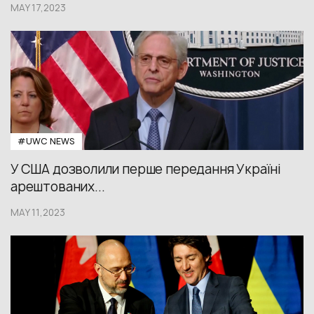
MAY 17,2023
#UWС NEWS
У США дозволили перше передання Україні
арештованих...
MAY 11,2023