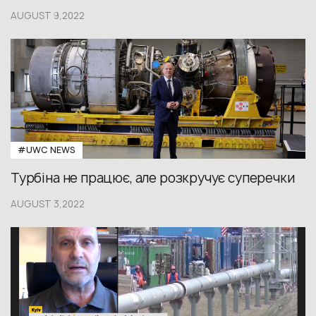
AUGUST 9,2022
#UWС NEWS
Турбіна не працює, але розкручує суперечки
AUGUST 3,2022