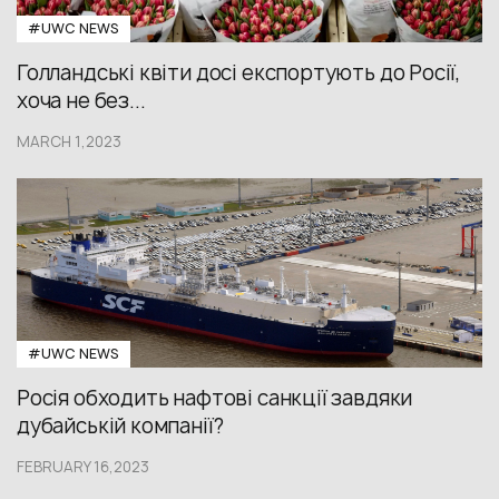
#UWС NEWS
Голландські квіти досі експортують до Росії,
хоча не без...
MARCH 1,2023
#UWС NEWS
Росія обходить нафтові санкції завдяки
дубайській компанії?
FEBRUARY 16,2023