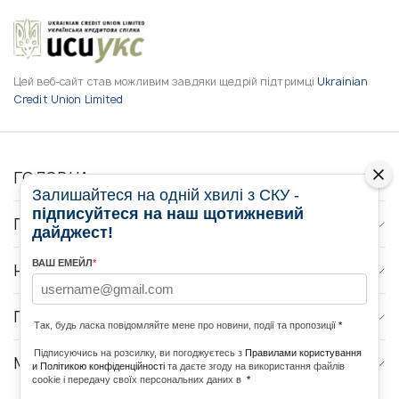
Цей веб-сайт став можливим завдяки щедрій підтримці
Ukrainian
Credit Union Limited
ГОЛОВНА
Залишайтеся на одній хвилі з СКУ -
підписуйтеся на наш щотижневий
ПРО НАС
дайджест!
ВАШ ЕМЕЙЛ
*
НОВИНИ
ПРОГРАМИ
Так, будь ласка повідомляйте мене про новини, події та пропозиції
*
Підписуючись на розсилку, ви погоджуєтесь з
Правилами користування
МЕДІА КОНТАКТИ
и Політикою конфіденційності
та даєте згоду на використання файлів
cookie і передачу своїх персональних даних в
*