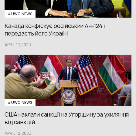
#UWС NEWS
Канада конфіскує російський Ан-124 і
передасть його Україні
APRIL 17,2023
#UWС NEWS
США наклали санкції на Угорщину за ухиляння
від санкцій...
APRIL 12,2023