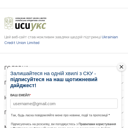
Цей веб-сайт став можливим завдяки щедрій підтримці
Ukrainian
Credit Union Limited
ГОЛОВНА
Залишайтеся на одній хвилі з СКУ -
підписуйтеся на наш щотижневий
ПРО НАС
дайджест!
ВАШ ЕМЕЙЛ
*
НОВИНИ
ПРОГРАМИ
Так, будь ласка повідомляйте мене про новини, події та пропозиції
*
Підписуючись на розсилку, ви погоджуєтесь з
Правилами користування
МЕДІА КОНТАКТИ