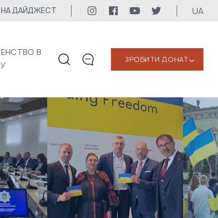
UA
 НА ДАЙДЖЕСТ
ЕНСТВО В
ЗРОБИТИ ДОНАТ
‹
КУ
КОНТАКТИ
+1 416 323-3020
uwc@ukrainianworldcongress.org
МЕДІА КОНТАКТИ
Для медіа
24/7
uwc@ukrainianworldcongress.org
FB: @uwcongress