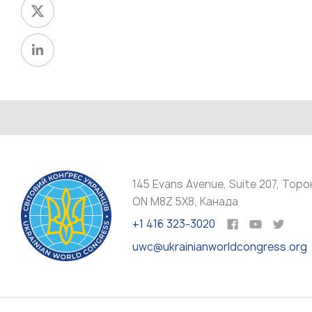
145 Evans Avenue, Suite 207, Торо
ON M8Z 5X8, Канада
+1 416 323-3020
uwc@ukrainianworldcongress.org