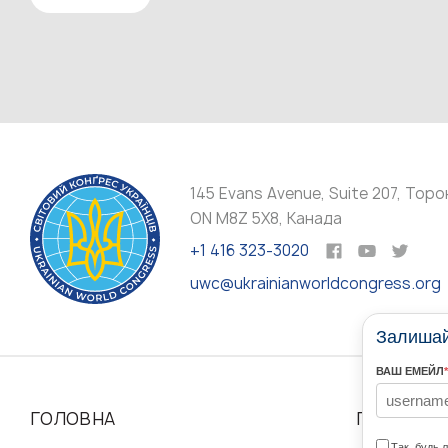
145 Evans Avenue, Suite 207, Торо
ON M8Z 5X8, Канада
+1 416 323-3020
uwc@ukrainianworldcongress.org
Залишайт
ВАШ ЕМЕЙЛ
*
ГОЛОВНА
ПРО НАС
Так, будь 