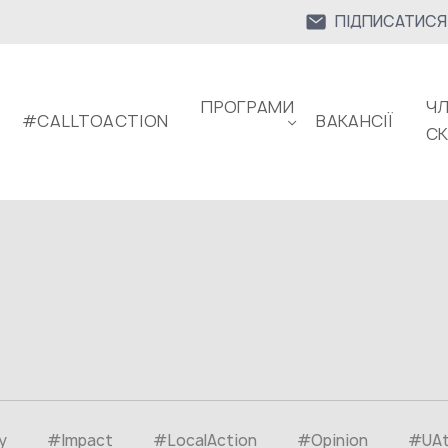
ПІДПИСАТИСЯ
ПРОГРАМИ
ЧЛ
#CALLTOACTION
ВАКАНСІЇ
С
y
#Impact
#LocalAction
#Opinion
#UA