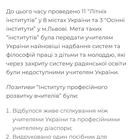
До цього часу проведено 11 “Літніх
інститутів” у 8 містах України та 3 “Осінні
інститути” у м.Львові. Мета таких
“інститутів” була передати учителям
України найновіші надбання систем та
філософій праці з дітьми та молоддю, які
через закриту систему радянської освіти
були недоступними учителям України.
Позитиви
“Інституту професійного
розвитку вчителів” були:
Відбулося живе спілкування між
учителями України та професійними
учителяму діаспори;
Видруковано один посібник для