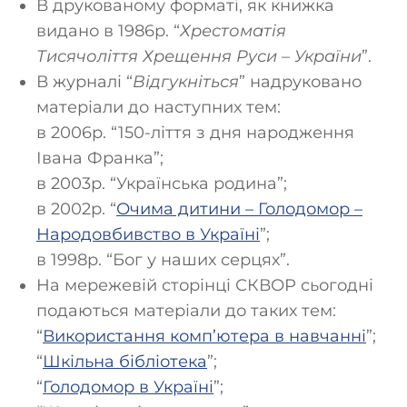
В друкованому форматі, як книжка
видано в 1986р. “
Хрестоматія
Тисячоліття Хрещення Руси – України
”.
В журналі “
Відгукніться
” надруковано
матеріали до наступних тем:
в 2006р. “150-ліття з дня народження
Івана Франка”;
в 2003р. “Українська родина”;
в 2002р. “
Очима дитини – Голодомор –
Народовбивство в Україні
”;
в 1998р. “Бог у наших серцях”.
На мережевій сторінці СКВОР сьогодні
подаються матеріали до таких тем:
“
Використання комп’ютера в навчанні
”;
“
Шкільна бібліотека
”;
“
Голодомор в Україні
”;