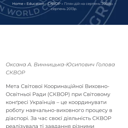
Home
»
Education
»
СКВОР
»
Плян дій на серпень 2008р. –
серпень 2013р.
Оксана А. Винницька-Юсипович
Голова
СКВОР
Мета Світової Кооринаційної Виховно-
Освітньої Ради (СКВОР) при Світовому
конґресі Українців – це координувати
роботу навчально-виховного процесу в
діаспорі. За час своєї діяльність СКВОР
реалізувала ті завдання різними