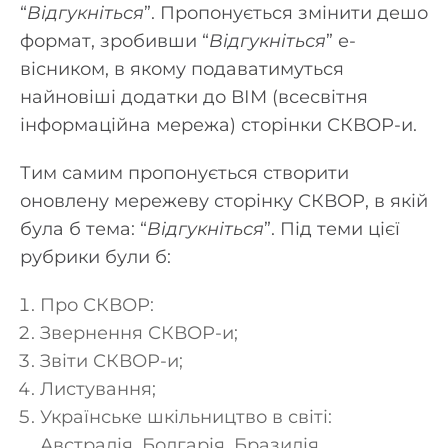
“
Відгукніться
”. Пропонується змінити дешо
формат, зробивши “
Відгукніться
” е-
вісником, в якому подаватимуться
найновіші додатки до ВІМ (всесвітня
інформаційна мережа) сторінки СКВОР-и.
Тим самим пропонується створити
оновлену мережеву сторінку СКВОР, в якій
була б тема: “
Відгукніться
”. Під теми цієї
рубрики були б:
Про СКВОР:
Звернення СКВОР-и;
Звіти СКВОР-и;
Листування;
Українське шкільництво в світі:
Австралія, Болгарія, Бразилія,