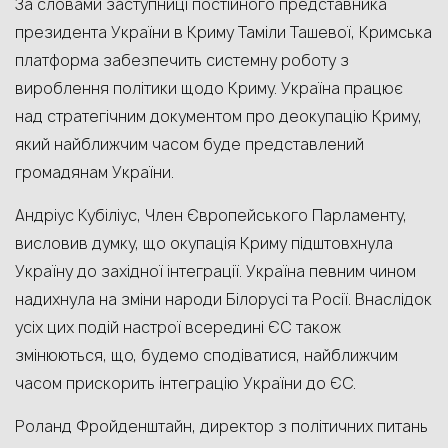
За словами заступниці постійного представника
президента України в Криму Таміли Ташевої, Кримська
платформа забезпечить системну роботу з
вироблення політики щодо Криму. Україна працює
над стратегічним документом про деокупацію Криму,
який найближчим часом буде представлений
громадянам України.
Андріус Кубіліус, Член Європейського Парламенту,
висловив думку, що окупація Криму підштовхнула
Україну до західної інтеграції. Україна певним чином
надихнула на зміни народи Білорусі та Росії. Внаслідок
усіх цих подій настрої всередині ЄС також
змінюються, що, будемо сподіватися, найближчим
часом прискорить інтеграцію України до ЄС.
Роланд Фройденштайн, директор з політичних питань