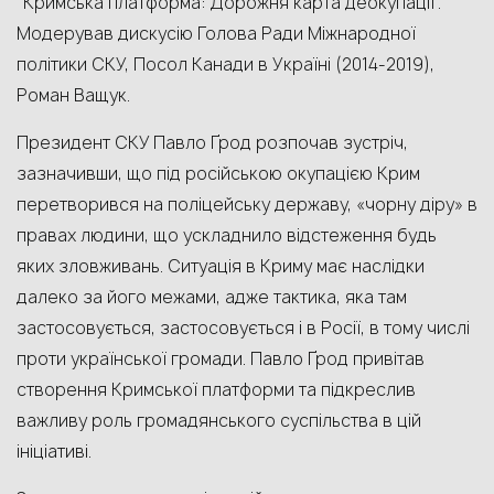
“Кримська платформа: Дорожня карта деокупації”.
Модерував дискусію Голова Ради Міжнародної
політики СКУ, Посол Канади в Україні (2014-2019),
Роман Ващук.
Президент СКУ Павло Ґрод розпочав зустріч,
зазначивши, що під російською окупацією Крим
перетворився на поліцейську державу, «чорну діру» в
правах людини, що ускладнило відстеження будь
яких зловживань. Ситуація в Криму має наслідки
далеко за його межами, адже тактика, яка там
застосовується, застосовується і в Росії, в тому числі
проти української громади. Павло Ґрод привітав
створення Кримської платформи та підкреслив
важливу роль громадянського суспільства в цій
ініціативі.