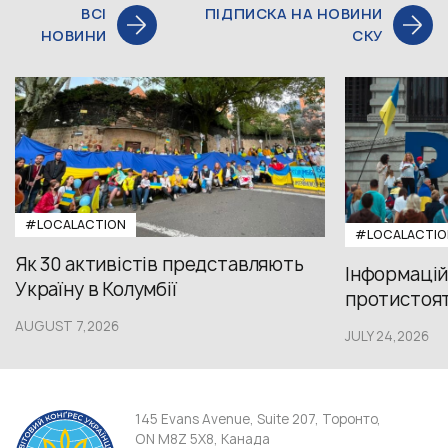
ВСІ
ПІДПИСКА НА НОВИНИ
НОВИНИ
СКУ
#LOCALACTION
#LOCALACTIO
Як 30 активістів представляють
Інформацій
Україну в Колумбії
протистояти
AUGUST 7,2026
JULY 24,2026
145 Evans Avenue, Suite 207, Торонто,
ON M8Z 5X8, Канада