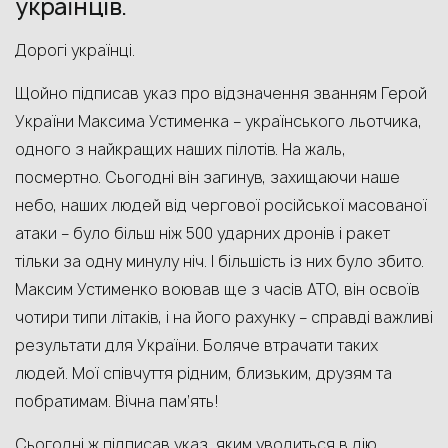
українців.
Дорогі українці.
Щойно підписав указ про відзначення званням Герой
України Максима Устименка – українського льотчика,
одного з найкращих наших пілотів. На жаль,
посмертно. Сьогодні він загинув, захищаючи наше
небо, наших людей від чергової російської масованої
атаки – було більш ніж 500 ударних дронів і ракет
тільки за одну минулу ніч. І більшість із них було збито.
Максим Устименко воював ще з часів АТО, він освоїв
чотири типи літаків, і на його рахунку – справді важливі
результати для України. Боляче втрачати таких
людей. Мої співчуття рідним, близьким, друзям та
побратимам. Вічна пам’ять!
Сьогодні ж підписав указ, яким уводиться в дію