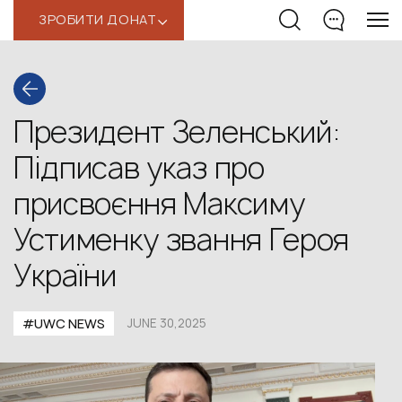
ЗРОБИТИ ДОНАТ
‹
Президент Зеленський:
Підписав указ про
присвоєння Максиму
Устименку звання Героя
України
#UWС NEWS
JUNE 30,2025