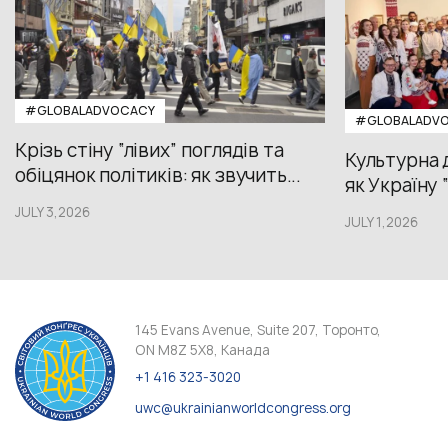
#GLOBALADVOCACY
#GLOBALADV
Крізь стіну “лівих” поглядів та
Культурна 
обіцянок політиків: як звучить...
як Україну 
JULY 3,2026
JULY 1,2026
145 Evans Avenue, Suite 207, Торонто,
ON M8Z 5X8, Канада
+1 416 323-3020
uwc@ukrainianworldcongress.org