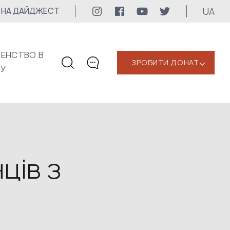
UA
 НА ДАЙДЖЕСТ
ЕНСТВО В
ЗРОБИТИ ДОНАТ
‹
КУ
КОНТАКТИ
+1 416 323-3020
uwc@ukrainianworldcongress.org
МЕДІА КОНТАКТИ
ців з
Для медіа
24/7
uwc@ukrainianworldcongress.org
FB: @uwcongress