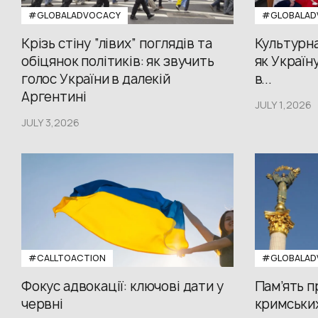
#GLOBALADVOCACY
#GLOBALAD
Крізь стіну “лівих” поглядів та
Культурна
обіцянок політиків: як звучить
як Україн
голос України в далекій
в...
Аргентині
JULY 1,2026
JULY 3,2026
#CALLTOACTION
#GLOBALAD
Фокус адвокації: ключові дати у
Пам’ять 
червні
кримських