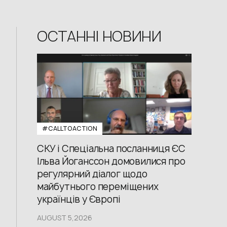
ОСТАННІ НОВИНИ
#CALLTOACTION
СКУ і Спеціальна посланниця ЄС
Ільва Йоганссон домовилися про
регулярний діалог щодо
майбутнього переміщених
українців у Європі
AUGUST 5,2026