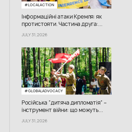
#LOCALACTION
Інформаційні атаки Кремля: як
протистояти. Частина друга:...
JULY 31,2026
#GLOBALADVOCACY
Російська “дитяча дипломатія” –
інструмент війни: що можуть...
JULY 31,2026