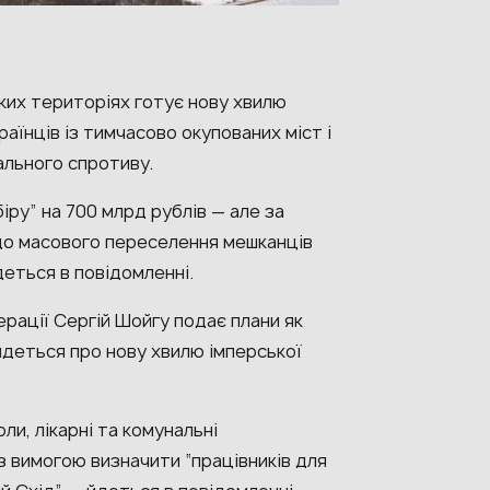
ьких територіях готує нову хвилю
аїнців із тимчасово окупованих міст і
льного спротиву.
іру” на 700 млрд рублів — але за
 до масового переселення мешканців
деться в повідомленні.
рації Сергій Шойгу подає плани як
 йдеться про нову хвилю імперської
ли, лікарні та комунальні
з вимогою визначити “працівників для