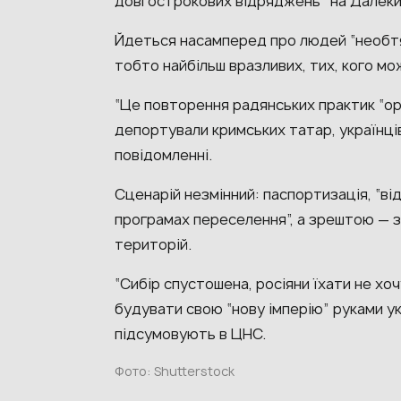
довгострокових відряджень” на Далекий
Йдеться насамперед про людей “необт
тобто найбільш вразливих, тих, кого мо
“Це повторення радянських практик “орг
депортували кримських татар, українців,
повідомленні.
Сценарій незмінний: паспортизація, “ві
програмах переселення”, а зрештою — 
територій.
“Сибір спустошена, росіяни їхати не х
будувати свою “нову імперію” руками укр
підсумовують в ЦНС.
Фото: Shutterstock