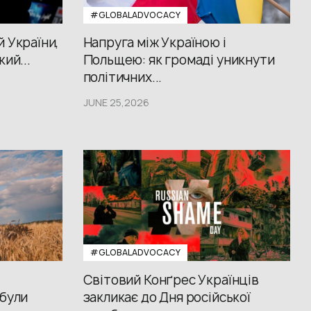
#GLOBALADVOCACY
й України,
Напруга між Україною і
кий...
Польщею: як громаді уникнути
політичних...
JUNE 25,2026
#GLOBALADVOCACY
Світовий Конґрес Українців
 були
закликає до Дня російської