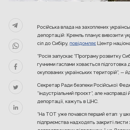
Російська влада на захоплених українс
депортацій: Кремль планує вивозити укр
сіл до Сибіру,
повідомляє
Центр націона
“Росія запускає “Програму розвитку Сиб
гучними гаслами ховається підготовка
окупованих українських територій”, — й
Секретар Ради безпеки Російської Феде
“індустріальний проєкт”, але насправді
депортації, кажуть в ЦНС.
“На ТОТ уже почався перший етап: у шко
підприємства надходять закриті листи 