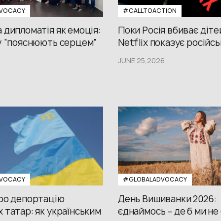
VOCACY
#CALLTOACTION
 дипломатія як емоція:
Поки Росія вбиває діте
у “пояснюють серцем”
Netflix показує російсь
JUNE 25,2026
VOCACY
#GLOBALADVOCACY
про депортацію
День Вишиванки 2026:
 татар: як українським
єднаймось – де б ми не