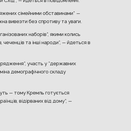
 Схід”, — йдеться в повідомленні.
яжених сімейними обставинами” —
жна вивезти без спротиву та уваги.
анізованих наборів”, якими колись
 чеченців та інші народи”, — йдеться в
дрядження”, участь у “державних
зміна демографічного складу
очуть — тому Кремль готується
аїнців, відірваних від дому”, —