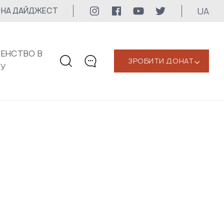
UA
 НА ДАЙДЖЕСТ
ЕНСТВО В
ЗРОБИТИ ДОНАТ
‹
КУ
КОНТАКТИ
+1 416 323-3020
uwc@ukrainianworldcongress.org
МЕДІА КОНТАКТИ
Для медіа
24/7
uwc@ukrainianworldcongress.org
FB: @uwcongress