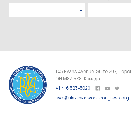
145 Evans Avenue, Suite 207, Торо
ON M8Z 5X8, Канада
+1 416 323-3020
uwc@ukrainianworldcongress.org