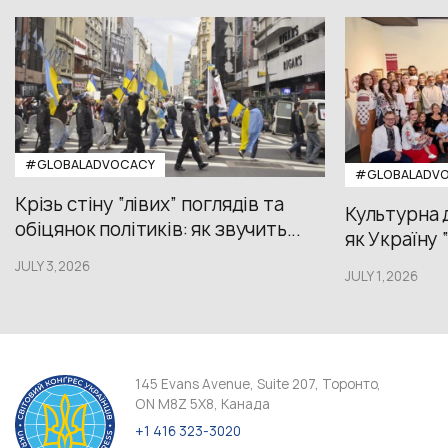
#GLOBALADVOCACY
#GLOBALADV
Крізь стіну “лівих” поглядів та
Культурна 
обіцянок політиків: як звучить...
як Україну 
JULY 3,2026
JULY 1,2026
145 Evans Avenue, Suite 207, Торонто,
ON M8Z 5X8, Канада
+1 416 323-3020