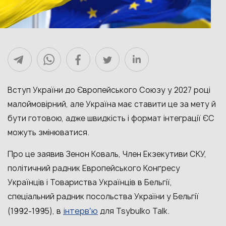
Вступ України до Європейського Союзу у 2027 році
малоймовірний, але Україна має ставити це за мету й
бути готовою, адже швидкість і формат інтеграції ЄС
можуть змінюватися.
Про це заявив Зенон Коваль, Член Екзекутиви СКУ,
політичний радник Европейського Конґресу
Українців і Товариства Українців в Бельгії,
спеціальний радник посольства України у Бельгії
інтервʼю
(1992-1995), в
для Tsybulko Talk.