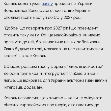
заяву
Коваль коментував
президента України
Володимира Зеленського про те, що Україна
сподівається на вступ до ЄС у 2027 році.
“Добре, що говорять про 2027 рік і що президент
ставить таку мету. Хоч це малоймовірно, ми маємо
прагнути до неї, бо це частина наших зобов’язань.
Якщо будемо готові, можливо, на нас дивитимуться
інакше”, — каже Коваль.
ЄС може розвиватися у форматі “двох швидкостей”,
де одна група країн інтегрується глибше, а інша –
легше. Це відкриває для України альтернативні шляхи
інтеграції, додає він.
Коваль наголосив, що ключове — не лише очікувати
рішення європейських партнерів, а готуватися до