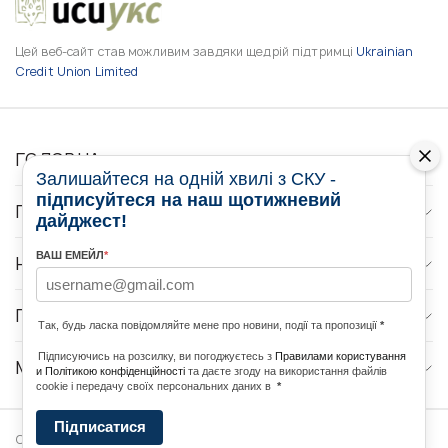
Цей веб-сайт став можливим завдяки щедрій підтримці
Ukrainian
Credit Union Limited
ГОЛОВНА
Залишайтеся на одній хвилі з СКУ -
підписуйтеся на наш щотижневий
ПРО НАС
дайджест!
ВАШ ЕМЕЙЛ
*
НОВИНИ
ПРОГРАМИ
Так, будь ласка повідомляйте мене про новини, події та пропозиції
*
Підписуючись на розсилку, ви погоджуєтесь з
Правилами користування
МЕДІА КОНТАКТИ
и Політикою конфіденційності
та даєте згоду на використання файлів
cookie і передачу своїх персональних даних в
*
Підписатися
Copyright © 2026 Ukrainian World