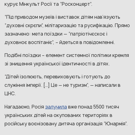
курує Мінкульт Росії та “Росконцерт”.
“Під приводом музеїв і виставок дітям нав’язують
“духовні скрєпи”, мілітаризацію та русифікацію. Прямо
зазначено: мета поїздки — “патріотічєскоє і
духовноє воспітаніє”, – йдеться в повідомленні.
Подібні поїздки – елемент системної політики кремля
зі знищення української ідентичності в дітях.
“Дітей ізолюють, перевиховують і готують до
служіння імперії. […] Це — не туризм”, — написали в
ЦНС.
залучила
Нагадаємо, Росія
вже понад 5500 тисяч
українських дітей на окупованих територіях в
російську воєнізовану дитяча організація “Юнармія”.