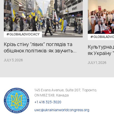
#GLOBALADVOCACY
#GLOBALADV
Крізь стіну “лівих” поглядів та
Культурна 
обіцянок політиків: як звучить...
як Україну 
JULY 3,2026
JULY 1,2026
145 Evans Avenue, Suite 207, Торонто,
ON M8Z 5X8, Канада
+1 416 323-3020
uwc@ukrainianworldcongress.org