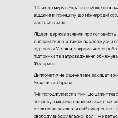
“Шлях до миру в Україні не може визна
відданими принципу, що міжнародні кор
йдеться в заяві.
Лідери держав заявили про готовність
дипломатично, а також продовжуючи св
підтримку України, зокрема через робот
підтримки та запровадження обмежувал
Федерації”.
Дипломатичне рішення має захищати жи
України та Європи.
“Ми погоджуємося з тим, що ці життєв
потребу в міцних і надійних гарантіях б
ефективно захищати свій суверенітет і 
свободу вибору власної долі”, — йдеться