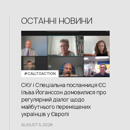
ОСТАННІ НОВИНИ
#CALLTOACTION
СКУ і Спеціальна посланниця ЄС
Ільва Йоганссон домовилися про
регулярний діалог щодо
майбутнього переміщених
українців у Європі
AUGUST 5,2026