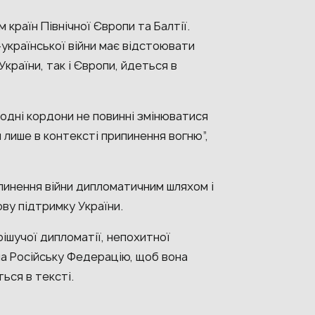
 країн Північної Європи та Балтії.
української війни має відстоювати
країни, так і Європи, йдеться в
одні кордони не повинні змінюватися
лише в контексті припинення вогню”,
ипинення війни дипломатичним шляхом і
ву підтримку України.
ішучої дипломатії, непохитної
на Російську Федерацію, щоб вона
ься в тексті.