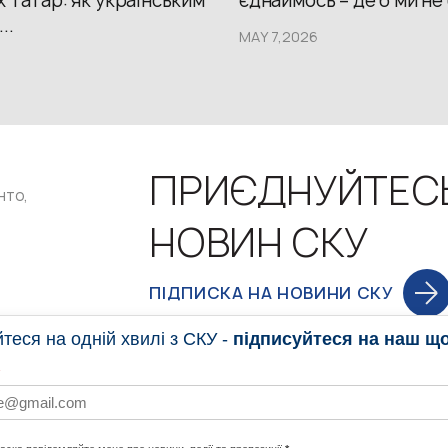
 татар: як українським
єднаймось – де б ми не
..
MAY 7,2026
ПРИЄДНУЙТЕС
нто,
НОВИН СКУ
ПІДПИСКА НА НОВИНИ СКУ
еся на одній хвилі з СКУ -
підписуйтеся на наш щ
НОВИНИ
ПРОГ