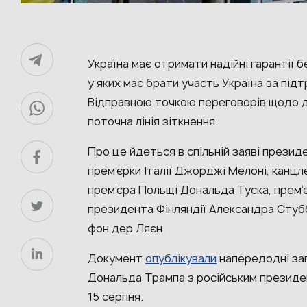
Україна має отримати надійні гарантії 
у яких має брати участь Україна за під
Відправною точкою переговорів щодо до
поточна лінія зіткнення.
Про це йдеться в спільній заяві прези
прем’єрки Італії Джорджі Мелоні, канц
прем’єра Польщі Дональда Туска, прем’є
президента Фінляндії Александра Стубб
фон дер Ляєн.
Документ
опублікували
напередодні за
Дональда Трампа з російським президе
15 серпня.