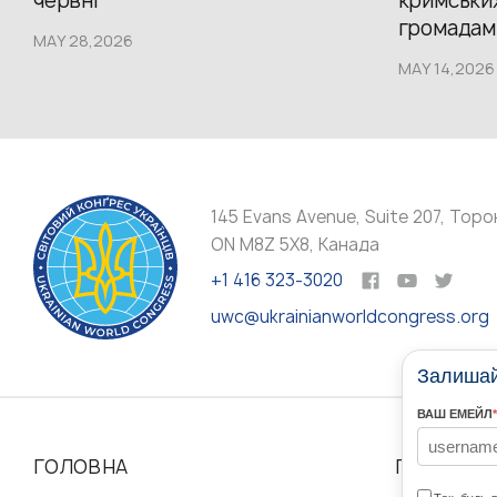
червні
кримських
громадам.
MAY 28,2026
MAY 14,2026
145 Evans Avenue, Suite 207, Торо
ON M8Z 5X8, Канада
+1 416 323-3020
uwc@ukrainianworldcongress.org
Залишайт
ВАШ ЕМЕЙЛ
*
ГОЛОВНА
ПРО НАС