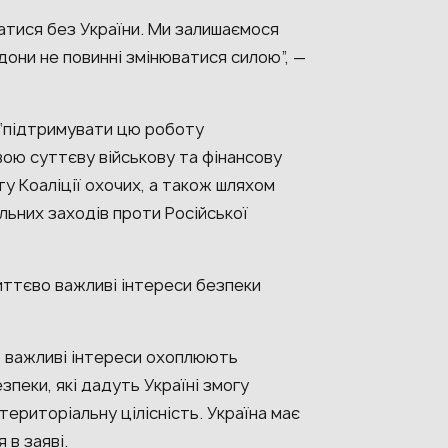
чатися без України. Ми залишаємося
дони не повинні змінюватися силою”, —
 “підтримувати цю роботу
ою суттєву військову та фінансову
у Коаліції охочих, а також шляхом
ьних заходів проти Російської
ттєво важливі інтереси безпеки
о важливі інтереси охоплюють
езпеки, які дадуть Україні змогу
територіальну цілісність. Україна має
 в заяві.