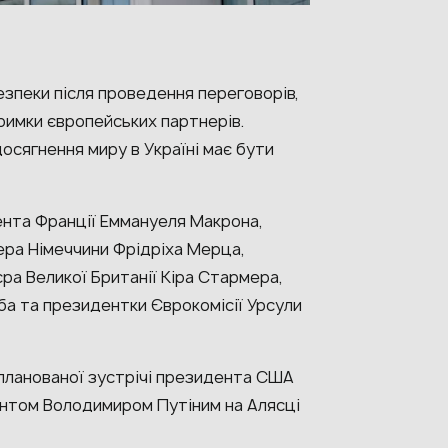
безпеки після проведення переговорів,
тримки європейських партнерів.
сягнення миру в Україні має бути
дента Франції Еммануеля Макрона,
лера Німеччини Фрідріха Мерца,
ра Великої Британії Кіра Стармера,
а та президентки Єврокомісії Урсули
планованої зустрічі президента США
нтом Володимиром Путіним на Алясці