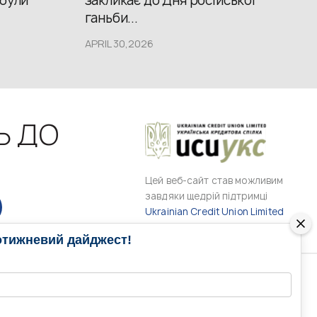
 були
закликає до Дня російської
ганьби...
APRIL 30,2026
Ь ДО
Цей веб-сайт став можливим
завдяки щедрій підтримці
Ukrainian Credit Union Limited
отижневий дайджест!
РАМИ
МЕДІА КОНТАКТИ