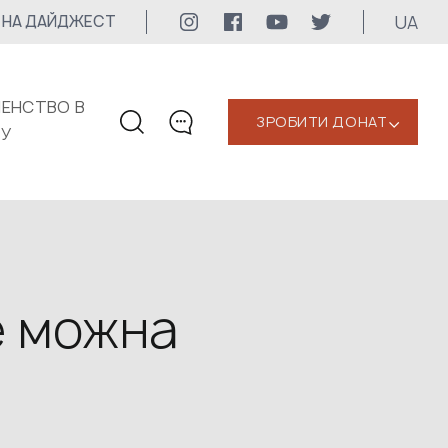
UA
 НА ДАЙДЖЕСТ
ЕНСТВО В
ЗРОБИТИ ДОНАТ
‹
КУ
КОНТАКТИ
+1 416 323-3020
uwc@ukrainianworldcongress.org
МЕДІА КОНТАКТИ
е можна
Для медіа
24/7
uwc@ukrainianworldcongress.org
FB: @uwcongress