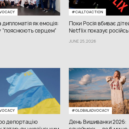
VOCACY
#CALLTOACTION
 дипломатія як емоція:
Поки Росія вбиває діте
у “пояснюють серцем”
Netflix показує російсь
JUNE 25,2026
VOCACY
#GLOBALADVOCACY
про депортацію
День Вишиванки 2026: