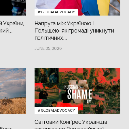
#GLOBALADVOCACY
й України,
Напруга між Україною і
кий...
Польщею: як громаді уникнути
політичних...
JUNE 25,2026
#GLOBALADVOCACY
Світовий Конґрес Українців