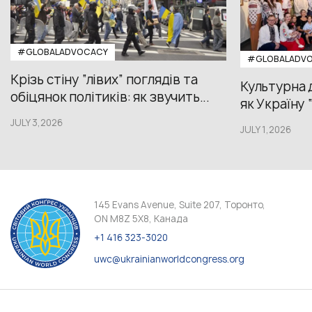
#GLOBALADVOCACY
#GLOBALADV
Крізь стіну “лівих” поглядів та
Культурна 
обіцянок політиків: як звучить...
як Україну 
JULY 3,2026
JULY 1,2026
145 Evans Avenue, Suite 207, Торонто,
ON M8Z 5X8, Канада
+1 416 323-3020
uwc@ukrainianworldcongress.org