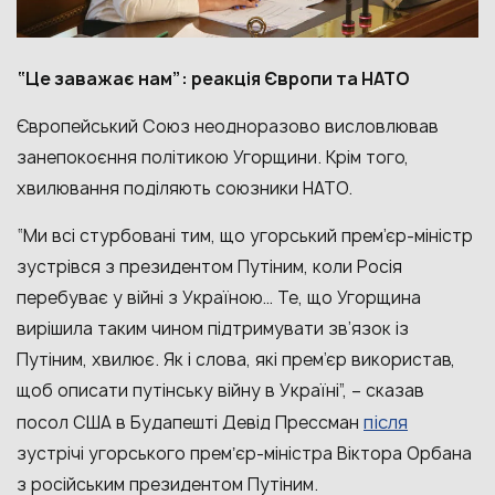
“Це заважає нам”: реакція Європи та НАТО
Європейський Союз неодноразово висловлював
занепокоєння політикою Угорщини. Крім того,
хвилювання поділяють союзники НАТО.
“Ми всі стурбовані тим, що угорський прем’єр-міністр
зустрівся з президентом Путіним, коли Росія
перебуває у війні з Україною… Те, що Угорщина
вирішила таким чином підтримувати зв’язок із
Путіним, хвилює. Як і слова, які прем’єр використав,
щоб описати путінську війну в Україні”, – сказав
після
посол США в Будапешті Девід Прессман
зустрічі угорського премʼєр-міністра Віктора Орбана
з російським президентом Путіним.