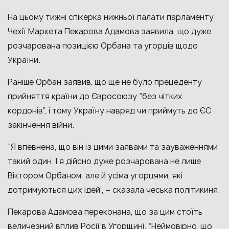
На цьому тижні спікерка нижньої палати парламенту
Чехії Маркета Пекарова Адамова заявила, що дуже
розчарована позицією Орбана та угорців щодо
України.
Раніше Орбан заявив, що ще не було прецеденту
прийняття країни до Євросоюзу “без чітких
кордонів”, і тому Україну навряд чи приймуть до ЄС
закінчення війни.
“Я впевнена, що він із цими заявами та зауваженнями
такий один. І я дійсно дуже розчарована не лише
Віктором Орбаном, але й усіма угорцями, які
дотримуються цих ідей”, – сказала чеська політикиня.
Пекарова Адамова переконана, що за цим стоїть
величезний вплив Росії в Угорщині. “Неймовірно, що