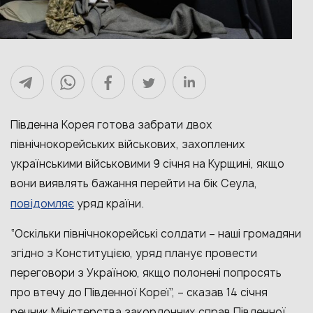
Південна Корея готова забрати двох
північнокорейських військових, захоплених
українськими військовими 9 січня на Курщині, якщо
вони виявлять бажання перейти на бік Сеула,
повідомляє
уряд країни.
“Оскільки північнокорейські солдати – наші громадяни
згідно з Конституцією, уряд планує провести
переговори з Україною, якщо полонені попросять
про втечу до Південної Кореї”, – сказав 14 січня
речник Міністерства закордонних справ Південної