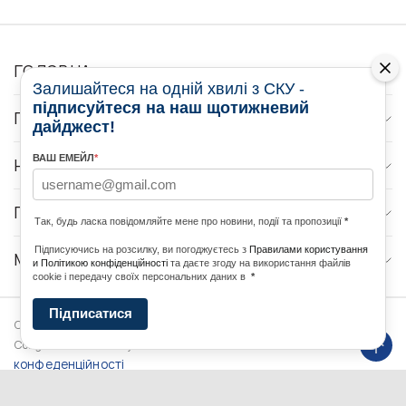
ГОЛОВНА
Залишайтеся на одній хвилі з СКУ -
підписуйтеся на наш щотижневий
ПРО НАС
дайджест!
ВАШ ЕМЕЙЛ
*
НОВИНИ
ПРОГРАМИ
Так, будь ласка повідомляйте мене про новини, події та пропозиції
*
Підписуючись на розсилку, ви погоджуєтесь з
Правилами користування
МЕДІА КОНТАКТИ
и Політикою конфіденційності
та даєте згоду на використання файлів
cookie і передачу своїх персональних даних в
*
Підписатися
Copyright © 2026 Ukrainian World
DForce
Політика
Congress. Powered by
конфеденційності