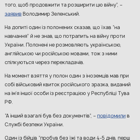
того, щоб продовжити та розширити цю війну”, –
заявив
Володимир Зеленський.
На допиті один із полонених сказав, що їхав “на
навчання” й не знав, що потрапить на війну проти
України. Полонені не розмовляють українською,
англійською чи російською мовами, тож з ними
спілкуються через перекладачів.
На момент взяття у полон один з іноземців мав при
собі військовий квиток російського зразка, виданий
на ім’я іншої особи із реєстрацією у Республіці Тува
РФ.
повідомили
“А інший взагалі був без документів”, –
в
Службі безпеки України.
Один із бійців “пробув без їжі та води 4-5 днів, перш