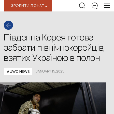
ЗРОБИТИ ДОНАТ
‹
Південна Корея готова
забрати північнокорейців,
взятих Україною в полон
#UWС NEWS
JANUARY 15,2025