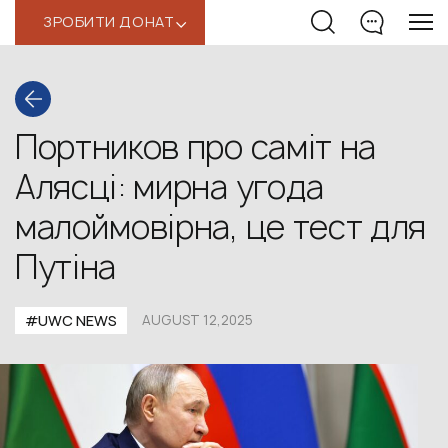
ЗРОБИТИ ДОНАТ
‹
Портников про саміт на
Алясці: мирна угода
малоймовірна, це тест для
Путіна
#UWС NEWS
AUGUST 12,2025