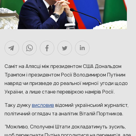
Саміт на Алясці між президентом США Дональдом
Трампом і президентом Росії Володимиром Путіним
навряд чи призведе до реальної мирної угоди щодо
України, а лише стане перевіркою намірів Росії.
висловив
Таку думку
відомий український журналіст,
політичний оглядач та аналітик Віталій Портников.
“Можливо, Сполучені Штати докладатимуть зусиль,
щоб переконати Путіна погодитися на перемир’я, але