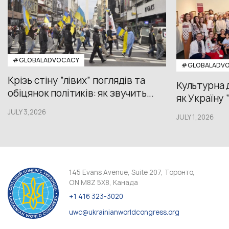
#GLOBALADVOCACY
#GLOBALADV
Крізь стіну “лівих” поглядів та
Культурна 
обіцянок політиків: як звучить...
як Україну 
JULY 3,2026
JULY 1,2026
145 Evans Avenue, Suite 207, Торонто,
ON M8Z 5X8, Канада
+1 416 323-3020
uwc@ukrainianworldcongress.org