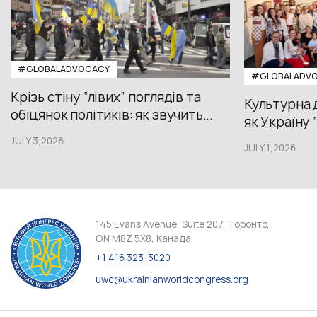
#GLOBALADVOCACY
#GLOBALADV
Крізь стіну “лівих” поглядів та
Культурна 
обіцянок політиків: як звучить...
як Україну 
JULY 3,2026
JULY 1,2026
145 Evans Avenue, Suite 207, Торонто,
ON M8Z 5X8, Канада
+1 416 323-3020
uwc@ukrainianworldcongress.org