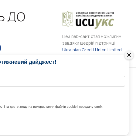
Ь ДО
Цей веб-сайт став можливим
завдяки щедрій підтримці
Ukrainian Credit Union Limited
отижневий дайджест!
РАМИ
МЕДІА КОНТАКТИ
КОНТАКТ ДЛЯ МЕДІА
ITH UKRAINE
сті
та даєте згоду на використання файлів cookie і передачу своїх
з України та світу
ZE UKRAINE
Ольга Доманська
uwc@ukrainianworldcongress.org