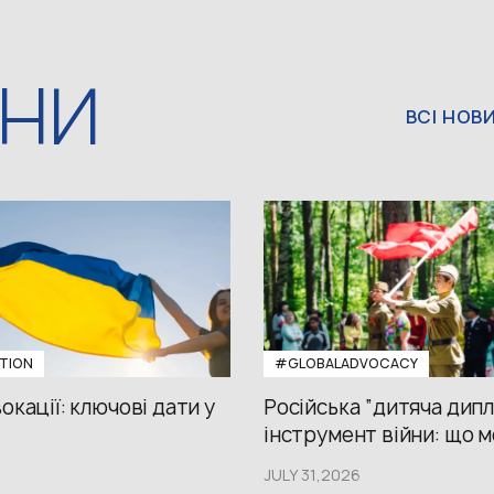
ИНИ
ВСІ НОВ
TION
#GLOBALADVOCACY
окації: ключові дати у
Російська “дитяча дипл
інструмент війни: що м
JULY 31,2026