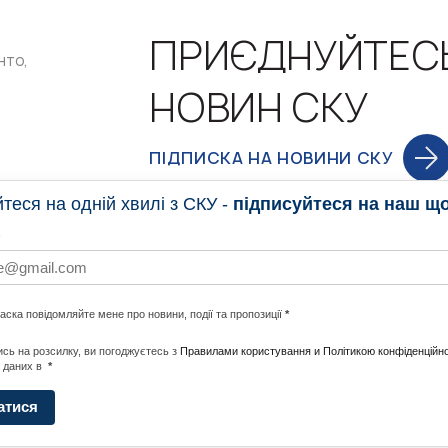
ПРИЄДНУЙТЕС
нто,
НОВИН СКУ
ПІДПИСКА НА НОВИНИ СКУ
еся на одній хвилі з СКУ -
підписуйтеся на наш щ
НОВИНИ
ПРОГ
ласка повідомляйте мене про новини, події та пропозиції
*
НОТИ ПО СВІТУ
#CALLTOACTION
UNITE W
сь на розсилку, ви погоджуєтесь з
Правилами користування и Політикою конфіденційно
 даних в
*
АДА
ENERGI
атися