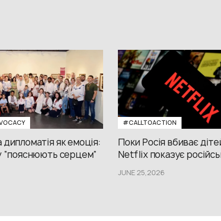
VOCACY
#CALLTOACTION
 дипломатія як емоція:
Поки Росія вбиває діте
у “пояснюють серцем”
Netflix показує російсь
JUNE 25,2026