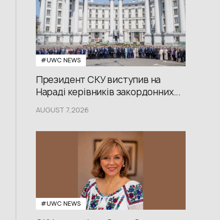
#UWС NEWS
Президент СКУ виступив на
Нараді керівників закордонних...
AUGUST 7,2026
#UWС NEWS