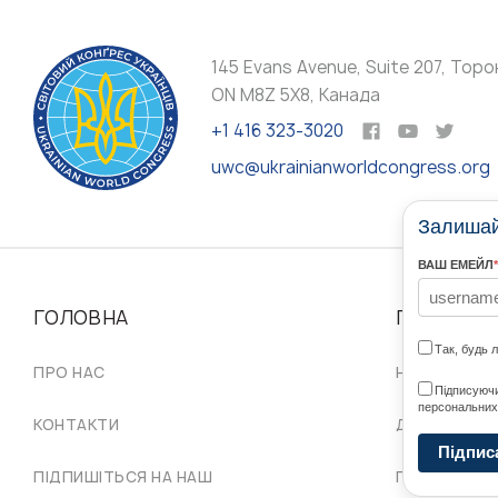
145 Evans Avenue, Suite 207, Торо
ON M8Z 5X8, Канада
+1 416 323-3020
uwc@ukrainianworldcongress.org
Залишайт
ВАШ ЕМЕЙЛ
*
ГОЛОВНА
ПРО НАС
Так, будь 
ПРО НАС
НАШІ СПІЛЬ
Підписуючи
персональних
КОНТАКТИ
ДОРАДЧА Р
Підпис
ПІДПИШІТЬСЯ НА НАШ
ПРОВІД СКУ