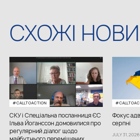
СХОЖІ НОВ
#CALLTOACTION
#CALLTOAC
СКУ і Спеціальна посланниця ЄС
Фокус адв
Ільва Йоганссон домовилися про
серпні
регулярний діалог щодо
JULY 31,2026
майбутнього переміщених