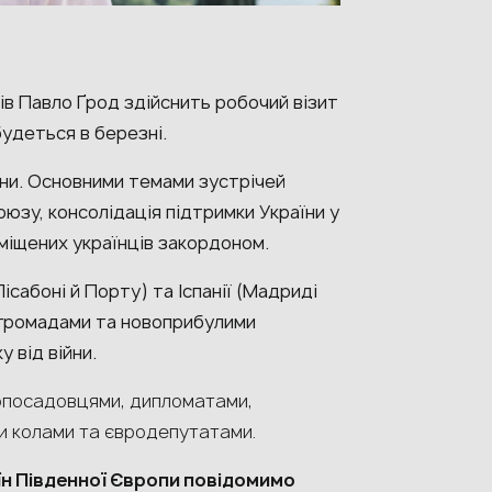
в Павло Ґрод здійснить робочий візит
будеться в березні.
їни. Основними темами зустрічей
юзу, консолідація підтримки України у
еміщених українців закордоном.
Лісабоні й Порту) та Іспанії (Мадриді
и громадами
та новоприбулими
 від війни.
окопосадовцями, дипломатами,
и колами та євродепутатами.
їн Південної Європи повідомимо