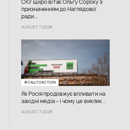
СКУ щиро вітає Ольгу Сороку з
призначенням до Наглядової
ради...
AUGUST 7,2026
#CALLTOACTION
Як Росія продовжує впливати на
західні медіа – і чому це виклик...
AUGUST 7,2026