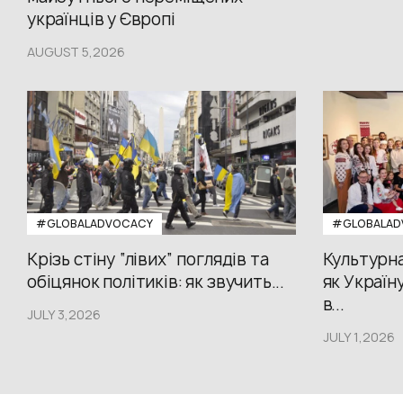
українців у Європі
AUGUST 5,2026
#GLOBALADVOCACY
#GLOBALAD
Крізь стіну “лівих” поглядів та
Культурна
обіцянок політиків: як звучить...
як Україн
в...
JULY 3,2026
JULY 1,2026