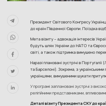
Президент Світового Конґресу Українці
до країн Південної Європи. Поїздка від
Мета візиту – адвокація інтересів Укра
будуть шлях України до НАТО та Євросо
світі, а також підтримка вимушено пер
Наразі плановані зустрічі в Португалії (
та Барселоні). Зокрема, з українським
українцями, вимушеними шукати притулку
У програмі заплановані зустрічі з вис
релігійними представниками, впливовим
Деталі візиту Президента СКУ до кра