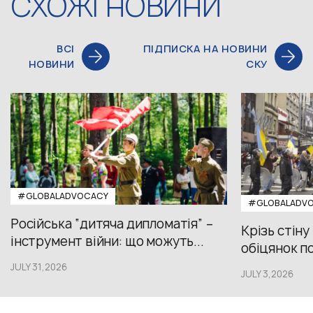
СХОЖІ НОВИНИ
ВСІ
ПІДПИСКА НА НОВИНИ
НОВИНИ
СКУ
#GLOBALADVOCACY
#GLOBALADV
Російська “дитяча дипломатія” –
Крізь стіну
інструмент війни: що можуть...
обіцянок пол
JULY 31,2026
JULY 3,2026