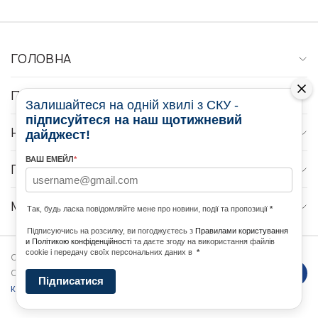
ГОЛОВНА
ПРО НАС
Залишайтеся на одній хвилі з СКУ -
підписуйтеся на наш щотижневий
НОВИНИ
дайджест!
ВАШ ЕМЕЙЛ
*
ПРОГРАМИ
МЕДІА КОНТАКТИ
Так, будь ласка повідомляйте мене про новини, події та пропозиції
*
Підписуючись на розсилку, ви погоджуєтесь з
Правилами користування
и Політикою конфіденційності
та даєте згоду на використання файлів
cookie і передачу своїх персональних даних в
*
Copyright © 2026 Ukrainian World
DForce
Політика
Congress. Powered by
Підписатися
конфеденційності