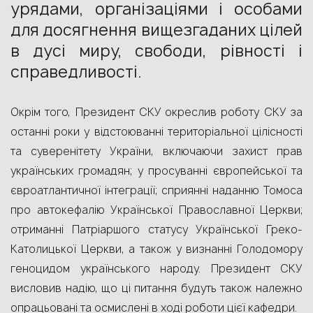
урядами, організаціями і особами
для досягнення вищезгаданих цілей
в дусі миру, свободи, рівності і
справедливості.
Окрім того, Президент СКУ окреслив роботу СКУ за
останні роки у відстоюванні територіальної цілісності
та суверенітету України, включаючи захист прав
українських громадян; у просуванні європейської та
євроатлантичної інтеграції; сприянні наданню Томоса
про автокефалію Української Православної Церкви;
отриманні Патріаршого статусу Української Греко-
Католицької Церкви, а також у визнанні Голодомору
геноцидом українського народу. Президент СКУ
висловив надію, що ці питання будуть також належно
опрацьовані та осмислені в ході роботи цієї кафедри.