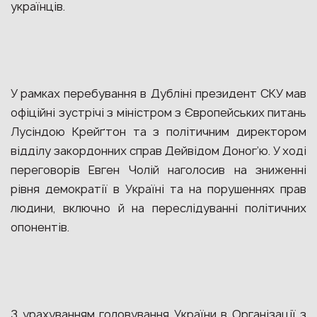
українців.
У рамках перебування в Дубліні президент СКУ мав
офіційні зустрічі з міністром з Європейських питань
Лусіндою Крейґтон та з політичним директором
відділу закордонних справ Дейвідом Доног’ю. У ході
переговорів Евген Чолій наголосив на зниженні
рівня демократії в Україні та на порушеннях прав
людини, включно й на переслідуванні політичних
опонентів.
З урахуванням головування України в Організації з