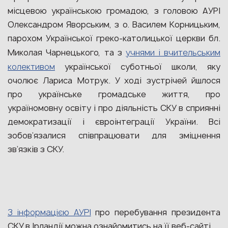
місцевою українською громадою, з головою АУРІ
Олександром Яворським, з о. Василем Корницьким,
парохом Української греко-католицької церкви бл.
Миколая Чарнецького, та з
учнями і вчительським
колективом
української суботньої школи, яку
очолює Лариса Мотрук. У ході зустрічей йшлося
про українське громадське життя, про
україномовну освіту і про діяльність СКУ в сприянні
демократизації і євроінтеграції України. Всі
зобов’язалися співпрацювати для зміцнення
зв’язків з СКУ.
З інформацією АУРІ
про перебування президента
СКУ в Ірландії можна ознайомитись на її веб-сайті.