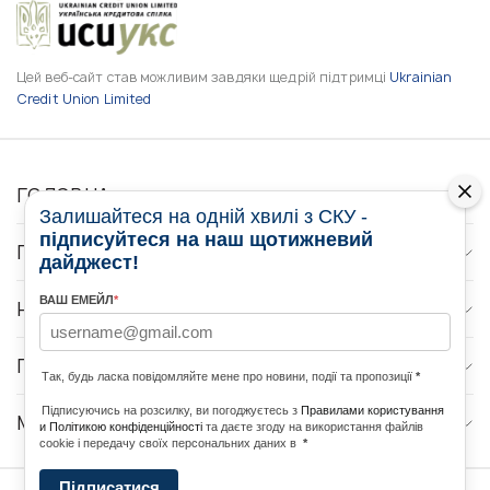
Цей веб-сайт став можливим завдяки щедрій підтримці
Ukrainian
Credit Union Limited
ГОЛОВНА
Залишайтеся на одній хвилі з СКУ -
підписуйтеся на наш щотижневий
ПРО НАС
дайджест!
ВАШ ЕМЕЙЛ
*
НОВИНИ
ПРОГРАМИ
Так, будь ласка повідомляйте мене про новини, події та пропозиції
*
Підписуючись на розсилку, ви погоджуєтесь з
Правилами користування
МЕДІА КОНТАКТИ
и Політикою конфіденційності
та даєте згоду на використання файлів
cookie і передачу своїх персональних даних в
*
Підписатися