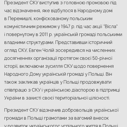
Президент СКУ виступив з головною промовою під
час відзначення, яке відбулося в Народному домі
в Перемишлі, конфіскованому польським
комуністичним режимом у 1947 р. під час акції “Вісла”
і повернутому в 2011 р. українській громаді польськими
владними структурами. Представивши історичний
огляд СКУ, Евген Чолій зосередився на численних
досягненнях організації протягом своєї 50-річної
історії, включаючи зусилля СКУ щодо повернення
Народного Дому українській громаді у Польщі. Він
також закликав українців у Польщі продовжувати
співпрацю з СКУ і українською діаспорою в підтримці
України в захисті своєї територіальної цілісності.
Президент СКУ відзначив добровольців української
громади в Польщі грамотами за вагомий внесок
у розвиток українськогос успільного життя в Польщі.