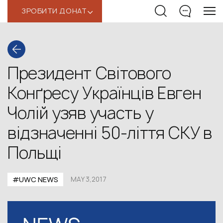
ЗРОБИТИ ДОНАТ
‹
Президент Світового
Конґресу Українців Евген
Чолій узяв участь у
відзначенні 50-ліття СКУ в
Польщі
#UWC NEWS
MAY 3,2017