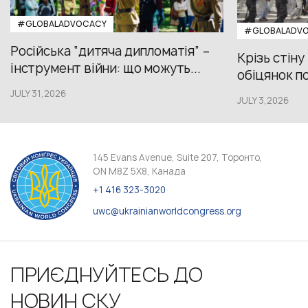
#GLOBALADVOCACY
#GLOBALADV
Російська “дитяча дипломатія” –
Крізь стіну
інструмент війни: що можуть...
обіцянок пол
JULY 31,2026
JULY 3,2026
145 Evans Avenue, Suite 207, Торонто,
ON M8Z 5X8, Канада
+1 416 323-3020
uwc@ukrainianworldcongress.org
ПРИЄДНУЙТЕСЬ ДО
НОВИН СКУ