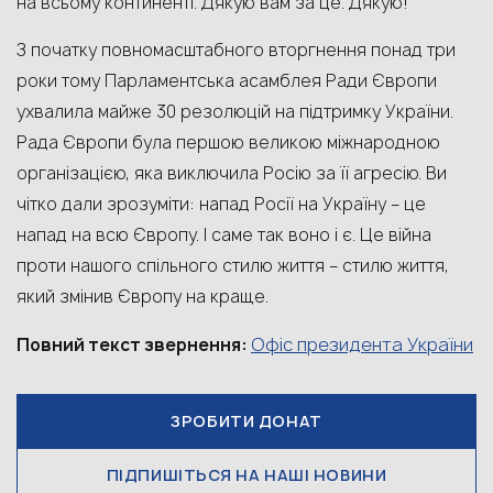
на всьому континенті. Дякую вам за це. Дякую!
З початку повномасштабного вторгнення понад три
роки тому Парламентська асамблея Ради Європи
ухвалила майже 30 резолюцій на підтримку України.
Рада Європи була першою великою міжнародною
організацією, яка виключила Росію за її агресію. Ви
чітко дали зрозуміти: напад Росії на Україну – це
напад на всю Європу. І саме так воно і є. Це війна
проти нашого спільного стилю життя – стилю життя,
який змінив Європу на краще.
Офіс президента України
Повний текст звернення:
ЗРОБИТИ ДОНАТ
ПІДПИШІТЬСЯ НА НАШІ НОВИНИ