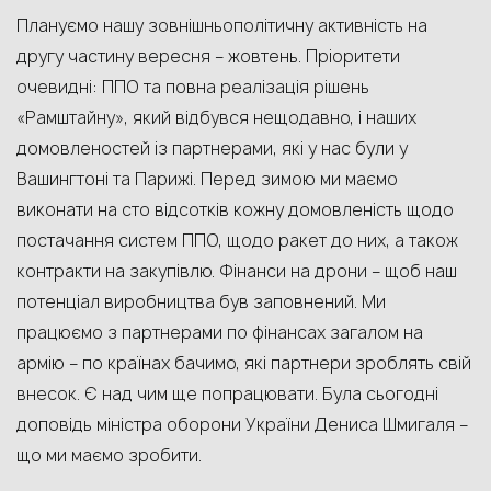
Плануємо нашу зовнішньополітичну активність на
другу частину вересня – жовтень. Пріоритети
очевидні: ППО та повна реалізація рішень
«Рамштайну», який відбувся нещодавно, і наших
домовленостей із партнерами, які у нас були у
Вашингтоні та Парижі. Перед зимою ми маємо
виконати на сто відсотків кожну домовленість щодо
постачання систем ППО, щодо ракет до них, а також
контракти на закупівлю. Фінанси на дрони – щоб наш
потенціал виробництва був заповнений. Ми
працюємо з партнерами по фінансах загалом на
армію – по країнах бачимо, які партнери зроблять свій
внесок. Є над чим ще попрацювати. Була сьогодні
доповідь міністра оборони України Дениса Шмигаля –
що ми маємо зробити.