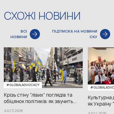
СХОЖІ НОВИНИ
ВСІ
ПІДПИСКА НА НОВИНИ
НОВИНИ
СКУ
#GLOBALADVOCACY
#GLOBALADV
Крізь стіну “лівих” поглядів та
Культурна 
обіцянок політиків: як звучить...
як Україну 
JULY 3,2026
JULY 1,2026