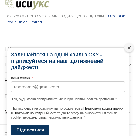
Цей веб-сайт став можливим завдяки щедрій підтримці
Ukrainian
Credit Union Limited
ГОЛОВНА
Залишайтеся на одній хвилі з СКУ -
підписуйтеся на наш щотижневий
ПРО НАС
дайджест!
ВАШ ЕМЕЙЛ
*
НОВИНИ
ПРОГРАМИ
Так, будь ласка повідомляйте мене про новини, події та пропозиції
*
Підписуючись на розсилку, ви погоджуєтесь з
Правилами користування
МЕДІА КОНТАКТИ
и Політикою конфіденційності
та даєте згоду на використання файлів
cookie і передачу своїх персональних даних в
*
Підписатися
Copyright © 2026 Ukrainian World