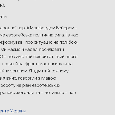
ей.
ати.
 народної партії Манфредом Вебером –
гома європейська політична сила. І в нас
нформував і про ситуацію на полі бою,
у. Ми маємо й надалі посилювати
 – це саме той пріоритет, який цього
исті позицій на фронті має вплинути на
 війни загалом. Я вдячний кожному
Звичайно, говорили з главою
 роботу на рівні європейських
Європейської ради та – детально – про
ента України