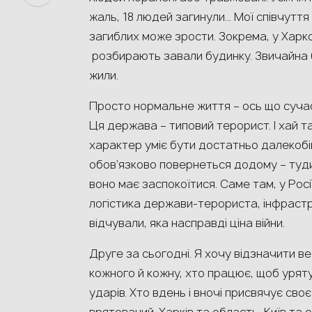
жаль, 18 людей загинули… Мої співчуття р
загиблих може зрости. Зокрема, у Харко
розбирають завали будинку. Звичайна 
жили.
Просто нормальне життя – ось що сучас
Ця держава – типовий терорист. І хай та
характер уміє бути достатньо далекобій
обов’язково повернеться додому – туди,
воно має заспокоїтися. Саме там, у Росі
логістика держави-терориста, інфраст
відчували, яка насправді ціна війни.
Друге за сьогодні. Я хочу відзначити в
кожного й кожну, хто працює, щоб урят
ударів. Хто вдень і вночі присвячує сво