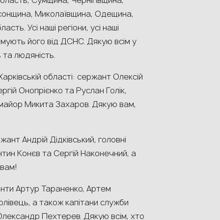
область, Сумщина, Чернігівщина,
сонщина, Миколаївщина, Одещина,
сть. Усі наші регіони, усі наші
имують його від ДСНС. Дякую всім у
 та людяність.
арківській області: сержант Олексій
гій Онопрієнко та Руслан Голік,
 майор Микита Захаров. Дякую вам,
жант Андрій Дідківський, головні
тин Конєв та Сергій Наконечний, а
 вам!
анти Артур Тараненко, Артем
олівець, а також капітани служби
Олександр Пехтерев. Дякую всім, хто