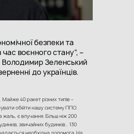
номічної безпеки та
 час воєнного стану”, –
и Володимир Зеленський
верненні до українців.
 Майже 40 ракет різних типів –
увати обійти нашу систему ППО.
 жаль, є влучання. Більш ніж 200
будинків, звичайних будинків… 130
 надається необхідна допомога. На