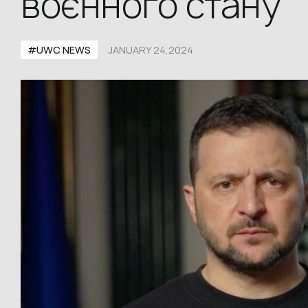
воєнного стану
#UWС NEWS
JANUARY 24,2024