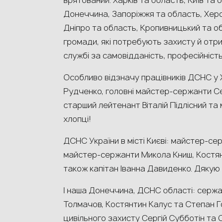
врятований. Харків та область, Київ та 
Донеччина, Запоріжжя та область, Хер
Дніпро та область, Кропивницький та обла
громади, які потребують захисту й отр
службі за самовідданість, професійність
Особливо відзначу працівників ДСНС у Х
Рудченко, головні майстер-сержанти Сер
старший лейтенант Віталій Підлісний та
хлопці!
ДСНС України в місті Києві: майстер-сер
майстер-сержанти Микола Книш, Костян
також капітан Іванна Давиденко. Дякую
І наша Донеччина, ДСНС області: серж
Толмачов, Костянтин Калус та Степан Г
цивільного захисту Сергій Субботін та 