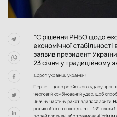
“Є рішення РНБО щодо еко
економічної стабільності в
заявив президент Україн
23 січня у традиційному з
Дорогі українці, українки!
Перше – щодо російського удару вранці.
черговий комбінований удар, щоб спроб
Значну частину ракет вдалося збити. На
різних об’єктів пошкоджені – 139 тільки 
людей поранені або травмовані. Усім їм