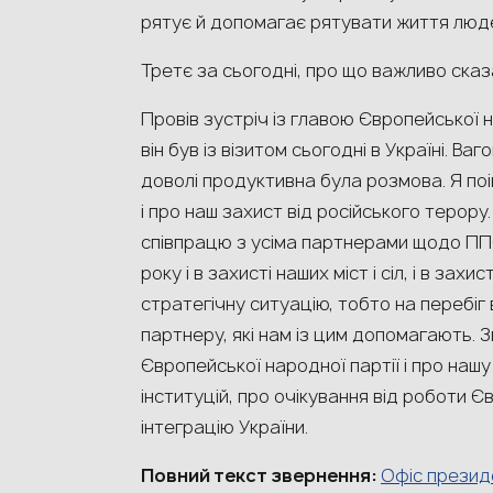
рятує й допомагає рятувати життя люд
Третє за сьогодні, про що важливо сказ
Провів зустріч із главою Європейської
він був із візитом сьогодні в Україні. Ва
доволі продуктивна була розмова. Я поі
і про наш захист від російського терор
співпрацю з усіма партнерами щодо ППО
року і в захисті наших міст і сіл, і в зах
стратегічну ситуацію, тобто на перебіг
партнеру, які нам із цим допомагають. 
Європейської народної партії і про нашу
інституцій, про очікування від роботи 
інтеграцію України.
Повний текст звернення:
Офіс презид