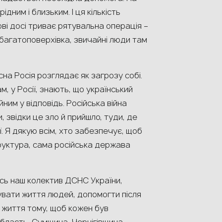
ідним і близьким. І ця кількість
ві досі триває рятувальна операція –
багатоповерхівка, звичайні люди там
на Росія розглядає як загрозу собі.
м, у Росії, знають, що український
ним у відповідь. Російська війна
 звідки це зло й прийшло, туди, де
ї. Я дякую всім, хто забезпечує, щоб
руктура, сама російська держава
есь наш колектив ДСНС України,
увати життя людей, допомогти після
є життя тому, щоб кожен був