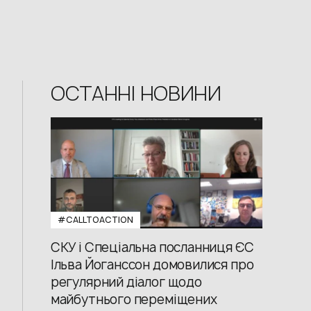
ОСТАННІ НОВИНИ
#CALLTOACTION
СКУ і Спеціальна посланниця ЄС
Ільва Йоганссон домовилися про
регулярний діалог щодо
майбутнього переміщених