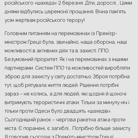
російського «шахеда» 2 березня. Діти, дорослі… Цими
днями відбулись церемонії прощання. Вічна пам’ять
усім жертвам російського терору!
Головним питанням на перемовинах із Прем’єр-
міністром Греції була, звичайно, наша оборона, наші
можливості в активних діях та в захисті. ППО.
Безумовний пріоритет. Як і на перемовинах з іншими
партнерами. Систем ППО та можливостей виробляти
зброю для захисту у світу достатньо. Зброя потрібна
тут, щоб рятувала життя людей. Рішення потрібні
зараз – не колись, а для людей, які щодня й щоночі
витримують терористичні атаки. Тільки за минулу ніч і
тільки проти Одеси було двадцять «шахедів».
Сьогоднішній ранок – чергова ракетна атака проти
міста. Є поранені, є загиблі… Потрібно більше захисту.
Я говорив сьогодні з Прем’єр-міністром Греції