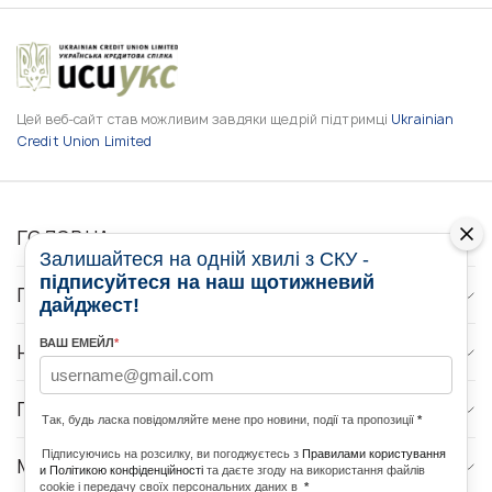
Цей веб-сайт став можливим завдяки щедрій підтримці
Ukrainian
Credit Union Limited
ГОЛОВНА
Залишайтеся на одній хвилі з СКУ -
підписуйтеся на наш щотижневий
ПРО НАС
дайджест!
ВАШ ЕМЕЙЛ
*
НОВИНИ
ПРОГРАМИ
Так, будь ласка повідомляйте мене про новини, події та пропозиції
*
Підписуючись на розсилку, ви погоджуєтесь з
Правилами користування
МЕДІА КОНТАКТИ
и Політикою конфіденційності
та даєте згоду на використання файлів
cookie і передачу своїх персональних даних в
*