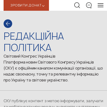
ЗРОБИТИ ДОНАТ
‹
РЕДАКЦІЙНА
ПОЛІТИКА
Світовий Конґрес Українців
Платформа новин Світового Конґресу Українців
(СКУ) є офіційним каналом комунікації організації, що
надає своєчасну, точну та релевантну інформацію
про Україну та світове українство.
СКУ публікує контент з метою інформувати, залучати
та мобілізувати міжнародну аудиторію на підтримку