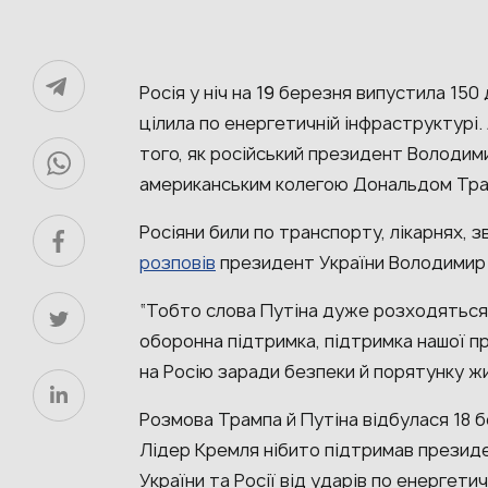
Росія у ніч на 19 березня випустила 150 
цілила по енергетичній інфраструктурі. 
того, як російський президент Володим
американським колегою Дональдом Тра
Росіяни били по транспорту, лікарнях, з
розповів
президент України Володимир 
“Тобто слова Путіна дуже розходяться
оборонна підтримка, підтримка нашої п
на Росію заради безпеки й порятунку жи
Розмова Трампа й Путіна відбулася 18 б
Лідер Кремля нібито підтримав презид
України та Росії від ударів по енергетич