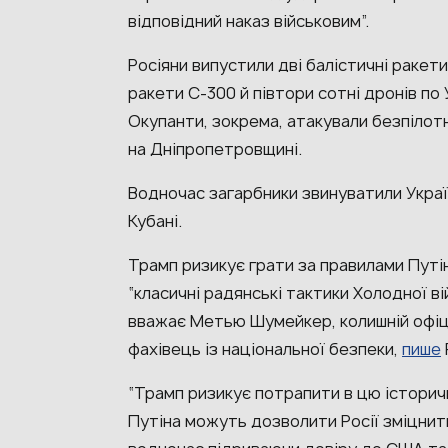
відповідний наказ військовим”.
Росіяни випустили дві балістичні ракети
ракети С-300 й півтори сотні дронів по У
Окупанти, зокрема, атакували безпілот
на Дніпропетровщині.
Водночас загарбники звинуватили Україн
Кубані.
Трамп ризикує грати за правилами Путі
“класичні радянські тактики Холодної ві
вважає Метью Шумейкер, колишній офіц
фахівець із національної безпеки,
пише
“Трамп ризикує потрапити в цю історичн
Путіна можуть дозволити Росії зміцнити 