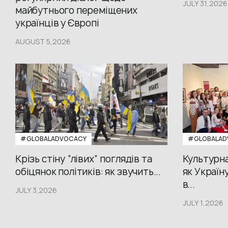
JULY 31,2026
майбутнього переміщених
українців у Європі
AUGUST 5,2026
#GLOBALADVOCACY
#GLOBALAD
Крізь стіну “лівих” поглядів та
Культурна
обіцянок політиків: як звучить...
як Україн
в...
JULY 3,2026
JULY 1,2026