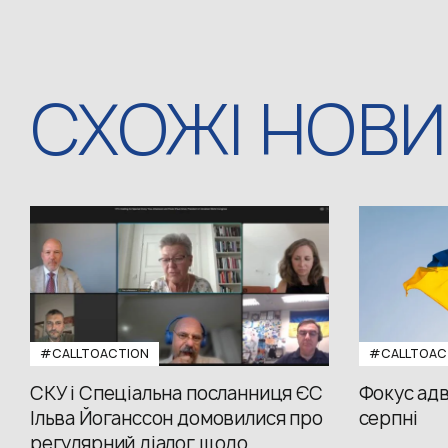
СХОЖІ НОВ
#CALLTOACTION
#CALLTOAC
СКУ і Спеціальна посланниця ЄС
Фокус адв
Ільва Йоганссон домовилися про
серпні
регулярний діалог щодо