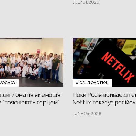
JULY 31,2026
VOCACY
#CALLTOACTION
 дипломатія як емоція:
Поки Росія вбиває діте
у “пояснюють серцем”
Netflix показує російсь
JUNE 25,2026