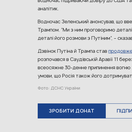
водночас підриваючи довіру до США та 
аналітик.
Водночас Зеленський анонсував, що вве
Трампом. “Ми з ним проговоримо деталі 
деталі його розмови з Путіним”, – сказа
Дзвінок Путіна й Трампа став
продовже
розпочався в Саудівській Аравії 11 бере
всеосяжне 30-денне припинення вогню 
умови, що Росія також його дотримува
Фото: ДСНС України
ЗРОБИТИ ДОНАТ
ПІДП