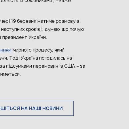
єдність із союзниками”, – каже
чері 19 березня матиме розмову з
наступних кроків і, думаю, що почую
в президент України.
нням
мирного процесу, який
зня. Тоді Україна погодилась на
за підсумками перемовин із США – за
тиметься.
ИШІТЬСЯ НА НАШІ НОВИНИ