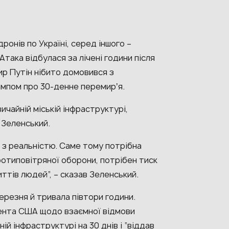
дронів по Україні, серед іншого –
Атака відбулася за лічені години після
ир Путін нібито домовився з
мпом про 30-денне перемирʼя.
вичайній міській інфраструктурі,
Зеленський.
 з реальністю. Саме тому потрібна
ротиповітряної оборони, потрібен тиск
ттів людей”, – сказав Зеленський.
ерезня й тривала півтори години.
ента США щодо взаємної відмови
ній інфраструктурі на 30 днів і “віддав