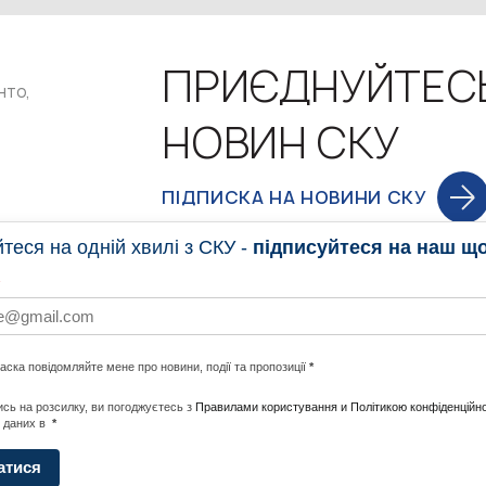
ПРИЄДНУЙТЕС
нто,
НОВИН СКУ
ПІДПИСКА НА НОВИНИ СКУ
еся на одній хвилі з СКУ -
підписуйтеся на наш щ
НОВИНИ
ПРОГ
ласка повідомляйте мене про новини, події та пропозиції
*
НОТИ ПО СВІТУ
#CALLTOACTION
UNITE W
сь на розсилку, ви погоджуєтесь з
Правилами користування и Політикою конфіденційно
 даних в
*
АДА
ENERGI
атися