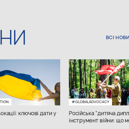
ИНИ
ВСІ НОВ
TION
#GLOBALADVOCACY
окації: ключові дати у
Російська “дитяча дипл
інструмент війни: що м