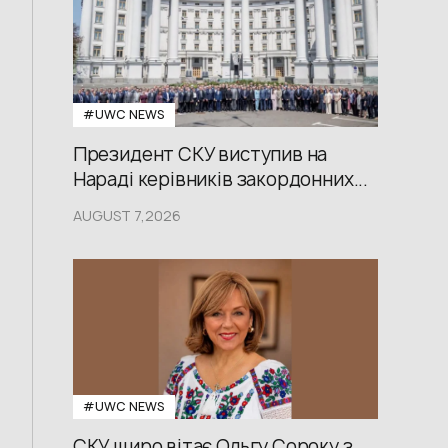
#UWС NEWS
Президент СКУ виступив на
Нараді керівників закордонних...
AUGUST 7,2026
#UWС NEWS
СКУ щиро вітає Ольгу Сороку з