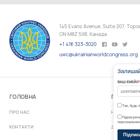
145 Evans Avenue, Suite 207, Торо
ON M8Z 5X8, Канада
+1 416 323-3020
uwc@ukrainianworldcongress.org
Залишайт
ВАШ ЕМЕЙЛ
*
ГОЛОВНА
ПРО НАС
Так, будь 
ПРО НАС
НАШІ СПІЛЬ
Підписуючи
персональних
КОНТАКТИ
ДОРАДЧА Р
Підпис