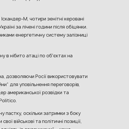
 Іскандер-М, чотири зенітні керовані
країні за лічені години після обіцянки.
никами енергетичну систему залізниці
у в нібито атаці по обʼєктах на
на, дозволяючи Росії використовувати
йни” для уповільнення переговорів,
ер американської розвідки та
Politico.
у пастку, оскільки затримки з боку
свої військові та політичні позиції,