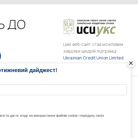
Ь ДО
Цей веб-сайт став можливим
завдяки щедрій підтримці
Ukrainian Credit Union Limited
отижневий дайджест!
РАМИ
МЕДІА КОНТАКТИ
КОНТАКТ ДЛЯ МЕДІА
ITH UKRAINE
сті
та даєте згоду на використання файлів cookie і передачу своїх
з України та світу
ZE UKRAINE
Ольга Доманська