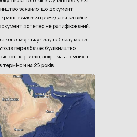
ку, після того, як в Судані відбувся
вництво заявило, що документ
країні почалася громадянська війна,
 документ дотепер не ратифікований.
ськово-морську базу поблизу міста
. Угода передбачає будівництво
ськових кораблів, зокрема атомних, і
 терміном на 25 років.