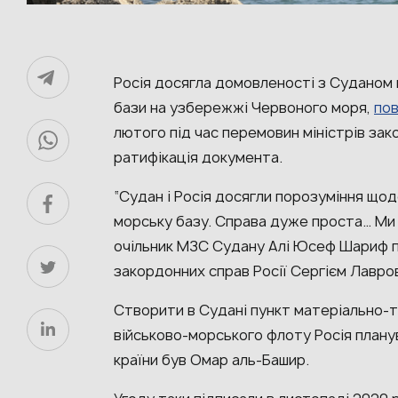
Росія досягла домовленості з Суданом 
бази на узбережжі Червоного моря,
по
лютого під час перемовин міністрів зако
ратифікація документа.
“Судан і Росія досягли порозуміння щод
морську базу. Справа дуже проста… Ми 
очільник МЗС Судану Алі Юсеф Шариф пі
закордонних справ Росії Сергієм Лавро
Створити в Судані пункт матеріально-т
військово-морського флоту Росія плану
країни був Омар аль-Башир.