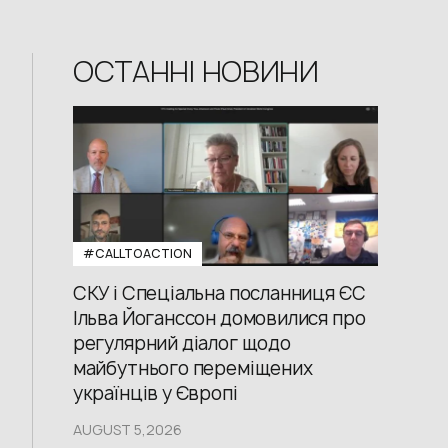
ОСТАННІ НОВИНИ
#CALLTOACTION
СКУ і Спеціальна посланниця ЄС
Ільва Йоганссон домовилися про
регулярний діалог щодо
майбутнього переміщених
українців у Європі
AUGUST 5,2026