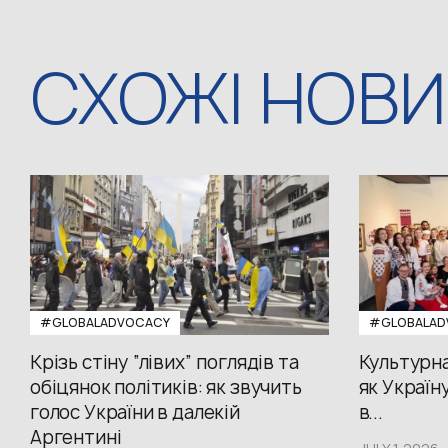
СХОЖІ НОВ
#GLOBALADVOCACY
#GLOBALAD
Крізь стіну “лівих” поглядів та
Культурна
обіцянок політиків: як звучить
як Україн
голос України в далекій
в...
Аргентині