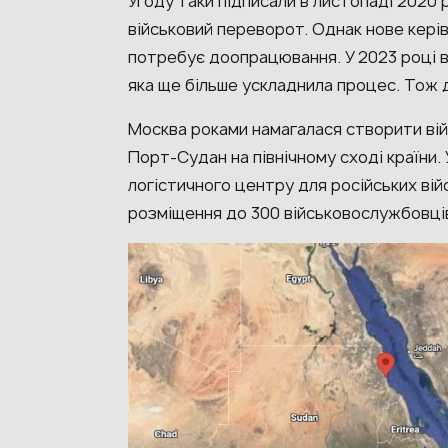
Угоду таки підписали в листопаді 2020 ро
військовий переворот. Однак нове кері
потребує доопрацювання. У 2023 році в 
яка ще більше ускладнила процес. Тож
Москва роками намагалася створити вій
Порт-Судан на північному сході країни
логістичного центру для російських вій
розміщення до 300 військовослужбовців