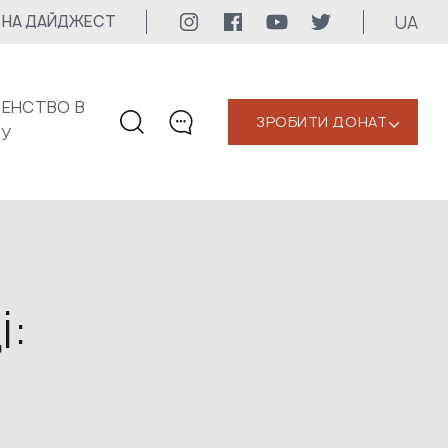
UA
 НА ДАЙДЖЕСТ
ЕНСТВО В
ЗРОБИТИ ДОНАТ
‹
КУ
КОНТАКТИ
+1 416 323-3020
uwc@ukrainianworldcongress.org
МЕДІА КОНТАКТИ
і:
Для медіа
24/7
uwc@ukrainianworldcongress.org
FB: @uwcongress