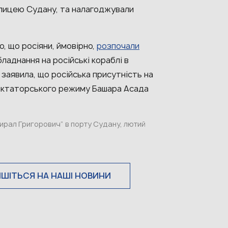
олицею Судану, та налагоджували
.
о, що росіяни, ймовірно,
розпочали
бладнання на російські кораблі в
заявила, що російська присутність на
диктаторського режиму Башара Асада
мирал Григорович” в порту Судану, лютий
ИШІТЬСЯ НА НАШІ НОВИНИ