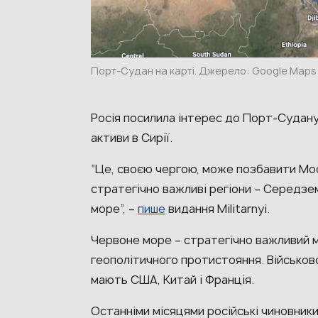
Порт-Судан на карті. Джерело: Google Maps
Росія посилила інтерес до Порт-Судану
активи в Сирії.
“Це, своєю чергою, може позбавити Мо
стратегічно важливі регіони – Середзем
море”, –
пише
видання Militarnyi.
Червоне море – стратегічно важливий м
геополітичного протистояння. Військов
мають США, Китай і Франція.
Останніми місяцями російські чиновники