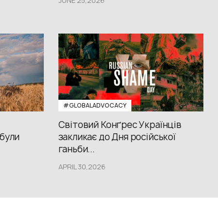
JUNE 25,2026
#GLOBALADVOCACY
Світовий Конґрес Українців
 були
закликає до Дня російської
ганьби...
APRIL 30,2026