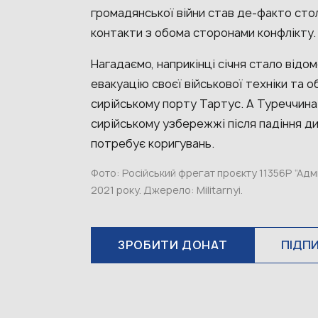
громадянської війни став де-факто ст
контакти з обома сторонами конфлікту
Нагадаємо, наприкінці січня стало відом
евакуацію своєї військової техніки та о
сирійському порту Тартус. А Туреччина 
сирійському узбережжі після падіння 
потребує коригувань.
Фото: Російський фрегат проєкту 11356Р “Ад
2021 року. Джерело:
Militarnyi
.
ЗРОБИТИ ДОНАТ
ПІДП