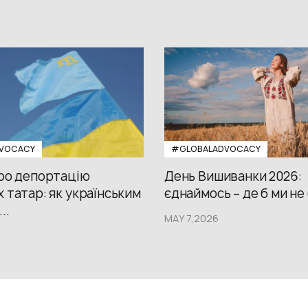
VOCACY
#GLOBALADVOCACY
про депортацію
День Вишиванки 2026:
 татар: як українським
єднаймось – де б ми не
..
MAY 7,2026