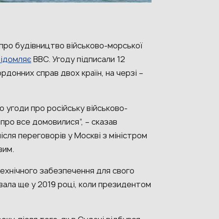
про будівництво військово-морської
відомляє
BBC. Угоду підписали 12
рдонних справ двох країн, на черзі –
о угоди про російську військово-
про все домовилися”, – сказав
сля переговорів у Москві з міністром
вим.
ехнічного забезпечення для свого
вала ще у 2019 році, коли президентом