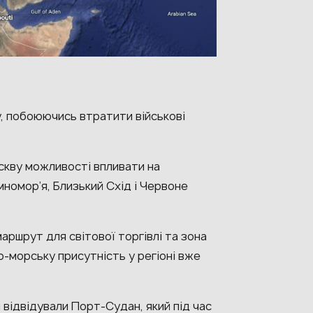
, побоюючись втратити військові
скву можливості впливати на
номор’я, Близький Схід і Червоне
аршрут для світової торгівлі та зона
о-морську присутність у регіоні вже
 відвідували Порт-Судан, який під час