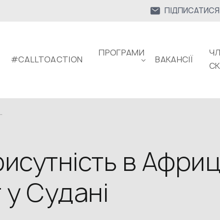
ПІДПИСАТИСЯ
ПРОГРАМИ
ЧЛ
#CALLTOACTION
ВАКАНСІЇ
С
.
рисутність в Африц
 у Судані