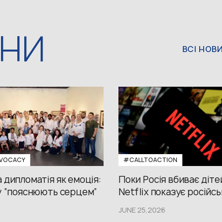
ИНИ
ВСІ НОВ
VOCACY
#CALLTOACTION
 дипломатія як емоція:
Поки Росія вбиває діте
у “пояснюють серцем”
Netflix показує російсь
JUNE 25,2026