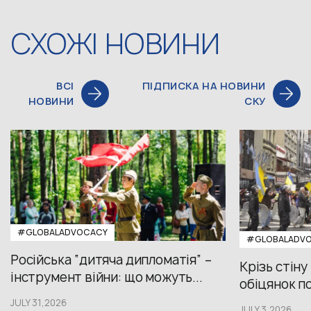
СХОЖІ НОВИНИ
ВСІ
ПІДПИСКА НА НОВИНИ
НОВИНИ
СКУ
#GLOBALADVOCACY
#GLOBALADV
Російська “дитяча дипломатія” –
Крізь стіну
інструмент війни: що можуть...
обіцянок пол
JULY 31,2026
JULY 3,2026