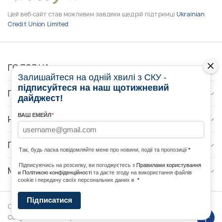
Цей веб-сайт став можливим завдяки щедрій підтримці
Ukrainian
Credit Union Limited
ГОЛОВНА
Залишайтеся на одній хвилі з СКУ -
підписуйтеся на наш щотижневий
ПРО НАС
дайджест!
ВАШ ЕМЕЙЛ
*
НОВИНИ
ПРОГРАМИ
Так, будь ласка повідомляйте мене про новини, події та пропозиції
*
Підписуючись на розсилку, ви погоджуєтесь з
Правилами користування
МЕДІА КОНТАКТИ
и Політикою конфіденційності
та даєте згоду на використання файлів
cookie і передачу своїх персональних даних в
*
Підписатися
Copyright © 2026 Ukrainian World
DForce
Політика
Congress. Powered by