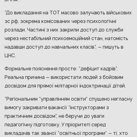
“До викладання на ТОТ масово залучають військових
зс рф, зокрема комісованих через психологічні
розлади. Частині з них закрили доступ до служби
через нестабільний психоемоційний стан, натомість
надавши доступ до навчальних класів”, — пишуть в
ЦНС.
Формальне пояснення просте: “дефіцит кадрів”.
Реальна причина — використати людей з бойовим
досвідом для прямої мілітарної індоктринації дітей.
“Регіональним “управлінням освіти” спущено негласну
вимогу закривати вакансії “інструкторами з
практичним досвідом”, не беручи до уваги
педагогічну підготовку. У пріоритеті серед
викладачів так званої “освітньої програми” — ті, хто