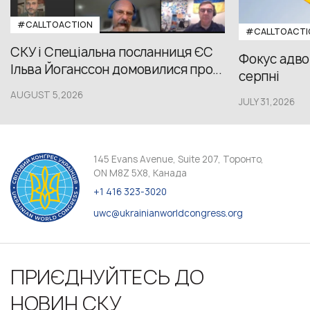
#CALLTOACTION
#CALLTOACTI
СКУ і Спеціальна посланниця ЄС
Фокус адвок
Ільва Йоганссон домовилися про...
серпні
AUGUST 5,2026
JULY 31,2026
145 Evans Avenue, Suite 207, Торонто,
ON M8Z 5X8, Канада
+1 416 323-3020
uwc@ukrainianworldcongress.org
ПРИЄДНУЙТЕСЬ ДО
НОВИН СКУ