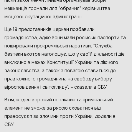
після захоплення Лимана організував збори
мешканців громади для “обрання” керівництва
місцевої окупаційної адміністрації.
Ще 19 представників церкви позбавили
громадянства, адже вони мали російські паспорти та
поширювали прокремлівські наративи.
“Служба
безпеки вкотре наголошує, що у своїй діяльності діє
виключно в межах Конституції України та діючого
законодавства, а також з повагою ставиться до
прав кожного громадянина на свободу вибору
віросповідання і світогляду”, – сказали в СБУ.
Втім, жоден ворожий поплічник та кримінальний
елемент не зможе за рясою сховатися від
правосуддя за злочини проти України, додали в
СБУ.