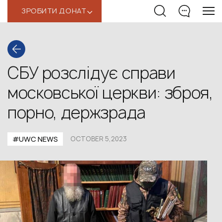
ЗРОБИТИ ДОНАТ
‹
СБУ розслідує справи
московської церкви: зброя,
порно, держзрада
#UWС NEWS
OCTOBER 5,2023