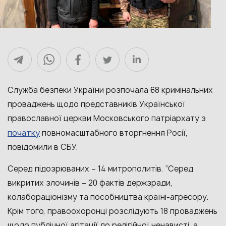
Служба безпеки України розпочала 68 кримінальних
проваджень щодо представників Української
православної церкви Московського патріархату з
початку
повномасштабного вторгнення Росії,
повідомили в СБУ.
Серед підозрюваних – 14 митрополитів. “Серед
викритих злочинів – 20 фактів держзради,
колабораціонізму та пособництва країні-агресору.
Крім того, правоохоронці розслідують 18 проваджень
щодо публічної агітації до релігійної ненависті, а