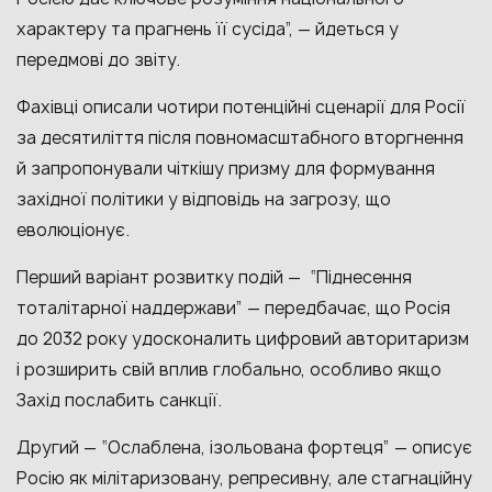
характеру та прагнень її сусіда”, — йдеться у
передмові до звіту.
Фахівці описали чотири потенційні сценарії для Росії
за десятиліття після повномасштабного вторгнення
й запропонували чіткішу призму для формування
західної політики у відповідь на загрозу, що
еволюціонує.
Перший варіант розвитку подій — “Піднесення
тоталітарної наддержави” — передбачає, що Росія
до 2032 року удосконалить цифровий авторитаризм
і розширить свій вплив глобально, особливо якщо
Захід послабить санкції.
Другий — “Ослаблена, ізольована фортеця” — описує
Росію як мілітаризовану, репресивну, але стагнаційну