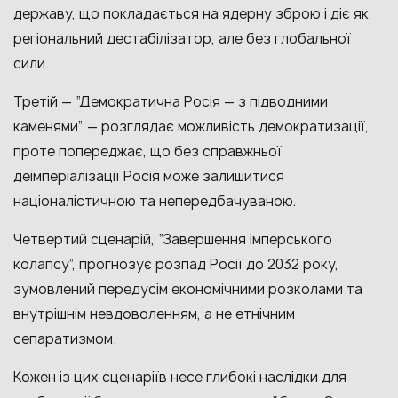
державу, що покладається на ядерну зброю і діє як
регіональний дестабілізатор, але без глобальної
сили.
Третій — “Демократична Росія — з підводними
каменями” — розглядає можливість демократизації,
проте попереджає, що без справжньої
деімперіалізації Росія може залишитися
націоналістичною та непередбачуваною.
Четвертий сценарій, “Завершення імперського
колапсу”, прогнозує розпад Росії до 2032 року,
зумовлений передусім економічними розколами та
внутрішнім невдоволенням, а не етнічним
сепаратизмом.
Кожен із цих сценаріїв несе глибокі наслідки для