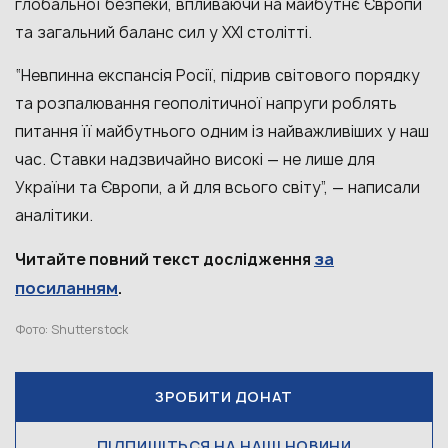
глобальної безпеки, впливаючи на майбутнє Європи
та загальний баланс сил у XXI столітті.
“Невпинна експансія Росії, підрив світового порядку
та розпалювання геополітичної напруги роблять
питання її майбутнього одним із найважливіших у наш
час. Ставки надзвичайно високі — не лише для
України та Європи, а й для всього світу”, — написали
аналітики.
за
Читайте повний текст дослідження
посиланням
.
Фото: Shutterstock
ЗРОБИТИ ДОНАТ
ПІДПИШІТЬСЯ НА НАШІ НОВИНИ