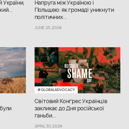
й України,
Напруга між Україною і
кий...
Польщею: як громаді уникнути
політичних...
JUNE 25,2026
#GLOBALADVOCACY
Світовий Конґрес Українців
 були
закликає до Дня російської
ганьби...
APRIL 30,2026