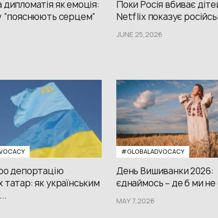
 дипломатія як емоція:
Поки Росія вбиває діте
у “пояснюють серцем”
Netflix показує російсь
JUNE 25,2026
VOCACY
#GLOBALADVOCACY
про депортацію
День Вишиванки 2026:
 татар: як українським
єднаймось – де б ми не
..
MAY 7,2026