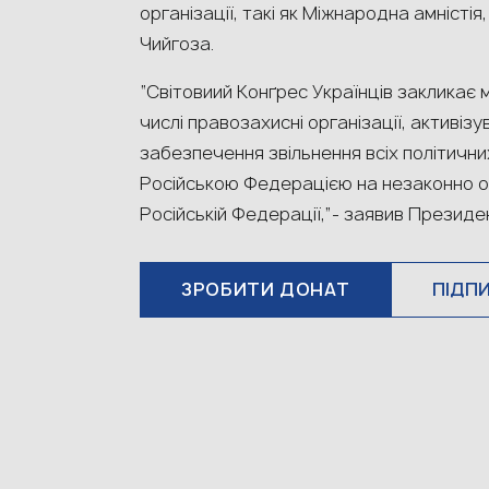
організації, такі як Міжнародна амністі
Чийгоза.
“Світовиий Конґрес Українців закликає 
числі правозахисні організації, активіз
забезпечення звільнення всіх політични
Російською Федерацією на незаконно ок
Російській Федерації,”- заявив Президен
ЗРОБИТИ ДОНАТ
ПІДП