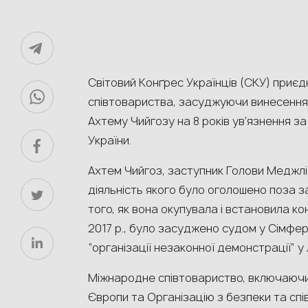
Світовий Конґрес Українців (СКУ) приє
співтовариства, засуджуючи винесення
Ахтему Чийгозу на 8 років ув’язнення за
України.
Ахтем Чийгоз, заступник Голови Меджл
діяльність якого було оголошено поза 
того, як вона окупувала і встановила к
2017 р., було засуджено судом у Сімфер
“організації незаконної демонстрації” у
Міжнародне співтовариство, включаюч
Європи та Організацію з безпеки та спі