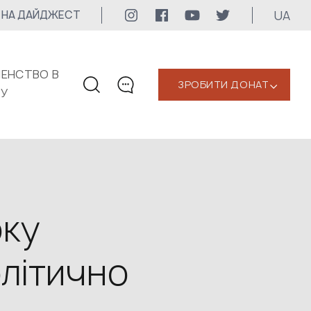
UA
 НА ДАЙДЖЕСТ
ЕНСТВО В
ЗРОБИТИ ДОНАТ
‹
КУ
КОНТАКТИ
+1 416 323-3020
uwc@ukrainianworldcongress.org
МЕДІА КОНТАКТИ
оку
Для медіа
олітично
24/7
uwc@ukrainianworldcongress.org
FB: @uwcongress