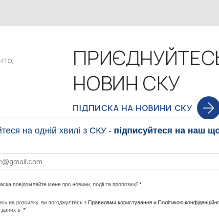
ПРИЄДНУЙТЕС
нто,
НОВИН СКУ
ПІДПИСКА НА НОВИНИ СКУ
еся на одній хвилі з СКУ -
підписуйтеся на наш щ
НОВИНИ
ПРОГ
ласка повідомляйте мене про новини, події та пропозиції
*
НОТИ ПО СВІТУ
#CALLTOACTION
UNITE W
сь на розсилку, ви погоджуєтесь з
Правилами користування и Політикою конфіденційно
 даних в
*
АДА
ENERGI