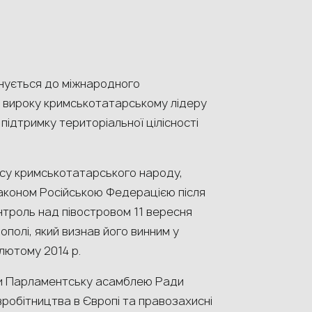
днується до міжнародного
 вироку кримськотатарському лідеру
 підтримку територіальної цілісності
ісу кримськотатарського народу,
законом Російською Федерацією після
онтроль над півостровом 11 вересня
ополі, який визнав його винним у
 лютому 2014 р.
и Парламентську асамблею Ради
вробітництва в Європі та правозахисні