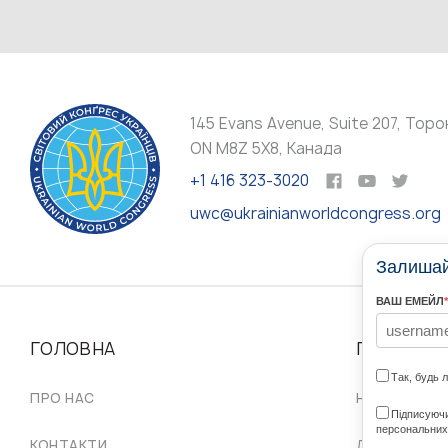
145 Evans Avenue, Suite 207, Торо
ON M8Z 5X8, Канада
+1 416 323-3020
uwc@ukrainianworldcongress.org
Залишайт
ВАШ ЕМЕЙЛ
*
ГОЛОВНА
ПРО НАС
Так, будь 
ПРО НАС
НАШІ СПІЛЬ
Підписуючи
персональних
КОНТАКТИ
ДОРАДЧА Р