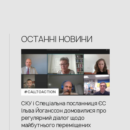
ОСТАННІ НОВИНИ
#CALLTOACTION
СКУ і Спеціальна посланниця ЄС
Ільва Йоганссон домовилися про
регулярний діалог щодо
майбутнього переміщених