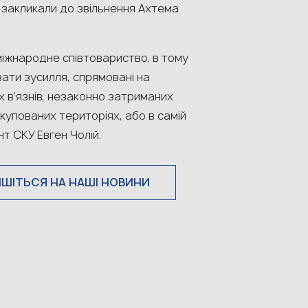
я, закликали до звільнення Ахтема
міжнародне співтовариство, в тому
увати зусилля, спрямовані на
х в’язнів, незаконно затриманих
упованих територіях, або в самій
т СКУ Eвген Чолій.
ИШІТЬСЯ НА НАШІ НОВИНИ