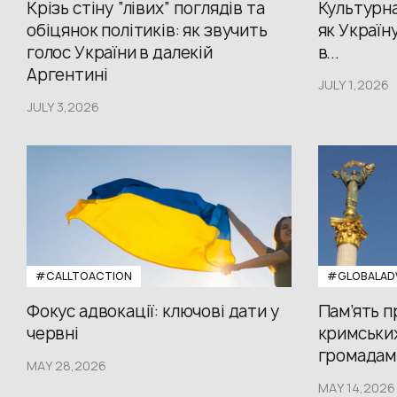
Крізь стіну “лівих” поглядів та
Культурна
обіцянок політиків: як звучить
як Україн
голос України в далекій
в...
Аргентині
JULY 1,2026
JULY 3,2026
#CALLTOACTION
#GLOBALAD
Фокус адвокації: ключові дати у
Пам’ять 
червні
кримських
громадам.
MAY 28,2026
MAY 14,2026