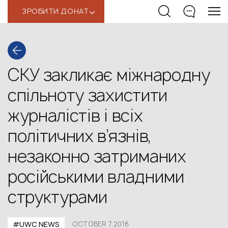
ЗРОБИТИ ДОНАТ
‹
СКУ закликає міжнародну
спільноту захистити
журналістів і всіх
політичних в’язнів,
незаконно затриманих
російськими владними
структурами
#UWC NEWS
OCTOBER 7,2016