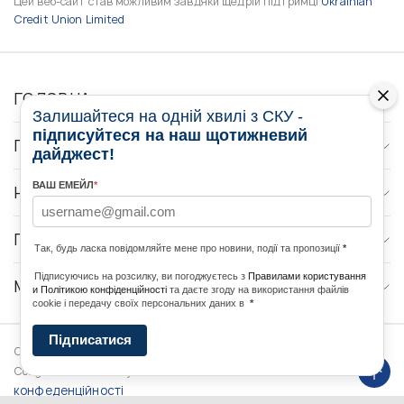
Цей веб-сайт став можливим завдяки щедрій підтримці
Ukrainian
Credit Union Limited
ГОЛОВНА
Залишайтеся на одній хвилі з СКУ -
підписуйтеся на наш щотижневий
ПРО НАС
дайджест!
ВАШ ЕМЕЙЛ
*
НОВИНИ
ПРОГРАМИ
Так, будь ласка повідомляйте мене про новини, події та пропозиції
*
Підписуючись на розсилку, ви погоджуєтесь з
Правилами користування
МЕДІА КОНТАКТИ
и Політикою конфіденційності
та даєте згоду на використання файлів
cookie і передачу своїх персональних даних в
*
Підписатися
Copyright © 2026 Ukrainian World
DForce
Політика
Congress. Powered by
конфеденційності