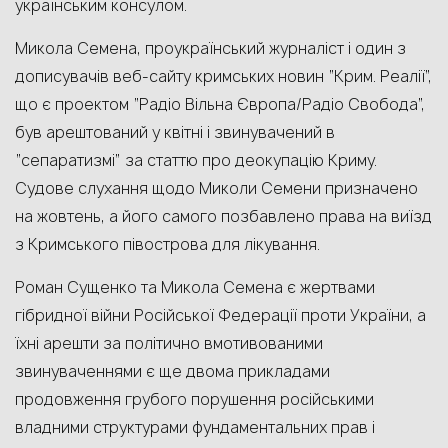
українським консулом.
Микола Семена, проукраїнський журналіст і один з
дописувачів веб-сайту кримських новин “Крим. Реалії”,
що є проектом “Радіо Вільна Європа/Радіо Свобода”,
був арештований у квітні і звинувачений в
“сепаратизмі” за статтю про деокупацію Криму.
Судове слухання щодо Миколи Семени призначено
на жовтень, а його самого позбавлено права на виїзд
з Кримського півострова для лікування.
Роман Сущенко та Микола Семена є жертвами
гібридної війни Російської Федерації проти України, а
їхні арешти за політично вмотивованими
звинуваченнями є ще двома прикладами
продовження грубого порушення російськими
владними структурами фундаментальних прав і