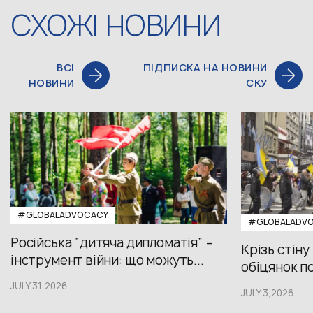
СХОЖІ НОВИНИ
ВСІ
ПІДПИСКА НА НОВИНИ
НОВИНИ
СКУ
#GLOBALADVOCACY
#GLOBALADV
Російська “дитяча дипломатія” –
Крізь стіну
інструмент війни: що можуть...
обіцянок пол
JULY 31,2026
JULY 3,2026