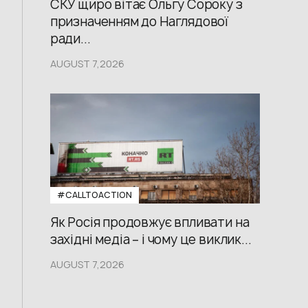
СКУ щиро вітає Ольгу Сороку з
призначенням до Наглядової
ради...
AUGUST 7,2026
#CALLTOACTION
Як Росія продовжує впливати на
західні медіа – і чому це виклик...
AUGUST 7,2026