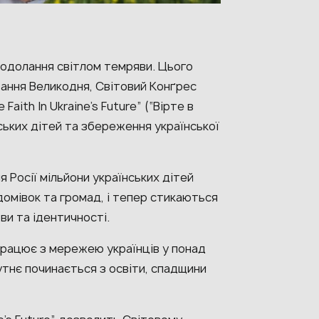
подолання світлом темряви. Цього
вання Великодня, Світовий Конґрес
aith In Ukraine’s Future” (“Вірте в
ських дітей та збереження української
 Росії мільйони українських дітей
домівок та громад, і тепер стикаються
ви та ідентичності.
впрацює з мережею українців у понад
бутнє починається з освіти, спадщини