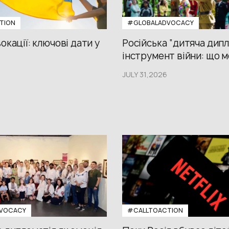
TION
#GLOBALADVOCACY
окації: ключові дати у
Російська “дитяча дипл
інструмент війни: що м
JULY 31,2026
VOCACY
#CALLTOACTION