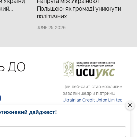
й України,
Напруга між Україною і
кий...
Польщею: як громаді уникнути
політичних...
JUNE 25,2026
Ь ДО
Цей веб-сайт став можливим
завдяки щедрій підтримці
Ukrainian Credit Union Limited
отижневий дайджест!