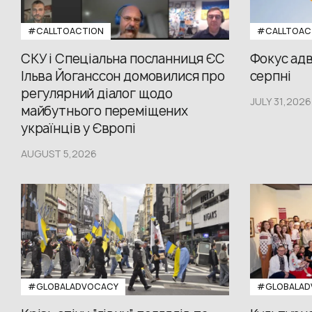
#CALLTOACTION
#CALLTOAC
СКУ і Спеціальна посланниця ЄС
Фокус адв
Ільва Йоганссон домовилися про
серпні
регулярний діалог щодо
JULY 31,2026
майбутнього переміщених
українців у Європі
AUGUST 5,2026
#GLOBALADVOCACY
#GLOBALAD