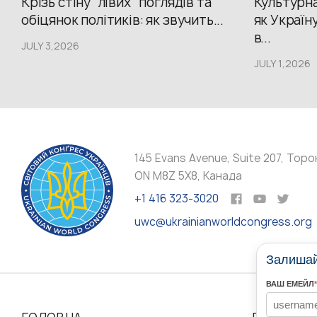
Крізь стіну “лівих” поглядів та
Культурна
обіцянок політиків: як звучить...
як Україн
в...
JULY 3,2026
JULY 1,2026
145 Evans Avenue, Suite 207, Торо
ON M8Z 5X8, Канада
+1 416 323-3020
uwc@ukrainianworldcongress.org
Залишайт
ВАШ ЕМЕЙЛ
*