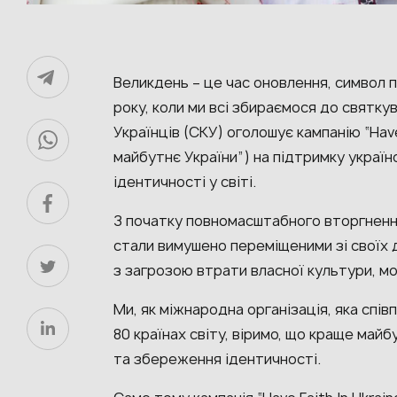
Великдень – це час оновлення, символ 
року, коли ми всі збираємося до святку
Українців (СКУ) оголошує кампанію “Have F
майбутнє України”) на підтримку україн
ідентичності у світі.
З початку повномасштабного вторгнення
стали вимушено переміщеними зі своїх 
з загрозою втрати власної культури, мо
Ми, як міжнародна організація, яка спі
80 країнах світу, віримо, що краще май
та збереження ідентичності.