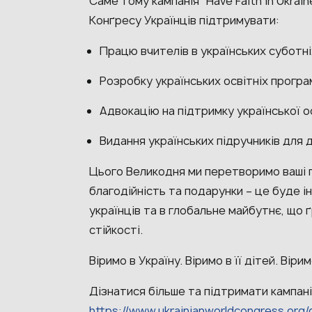
Саме тому кампанія “Have Faith In Ukrai
Конґресу Українців підтримувати:
Працю вчителів в українських суботні
⁠Розробку українських освітніх програ
Адвокацію на підтримку української о
⁠Видання українських підручників для 
Цього Великодня ми перетворимо ваші 
благодійність та подарунки – це буде і
українців та в глобальне майбутнє, що 
стійкості.
Віримо в Україну. Віримо в її дітей. Віри
Дізнатися більше та підтримати кампан
https://www.ukrainianworldcongress.org/