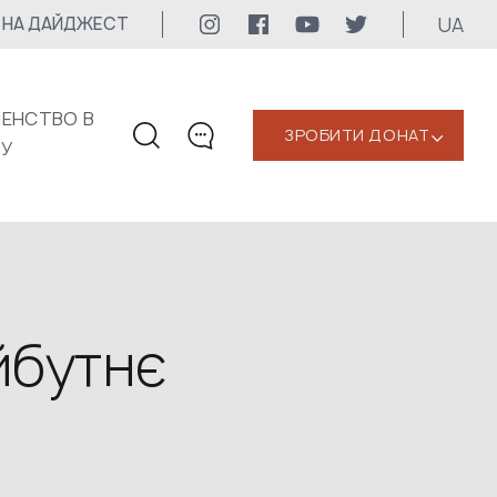
UA
 НА ДАЙДЖЕСТ
ЕНСТВО В
ЗРОБИТИ ДОНАТ
‹
КУ
КОНТАКТИ
+1 416 323-3020
uwc@ukrainianworldcongress.org
МЕДІА КОНТАКТИ
йбутнє
Для медіа
24/7
uwc@ukrainianworldcongress.org
FB: @uwcongress