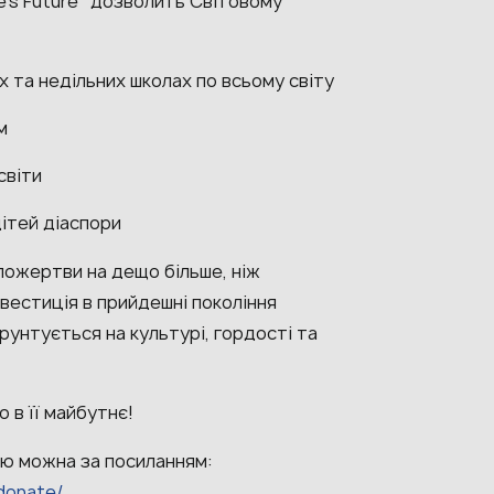
ne’s Future” дозволить Світовому
х та недільних школах по всьому світу
м
світи
дітей діаспори
пожертви на дещо більше, ніж
нвестиція в прийдешні покоління
ґрунтується на культурі, гордості та
мо в її майбутнє!
ію можна за посиланням:
donate/