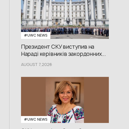
#UWС NEWS
Президент СКУ виступив на
Нараді керівників закордонних...
AUGUST 7,2026
#UWС NEWS