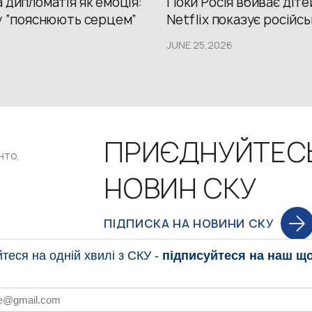
 дипломатія як емоція:
Поки Росія вбиває діте
у “пояснюють серцем”
Netflix показує російсь
JUNE 25,2026
ПРИЄДНУЙТЕС
нто,
НОВИН СКУ
ПІДПИСКА НА НОВИНИ СКУ
еся на одній хвилі з СКУ -
підписуйтеся на наш щ