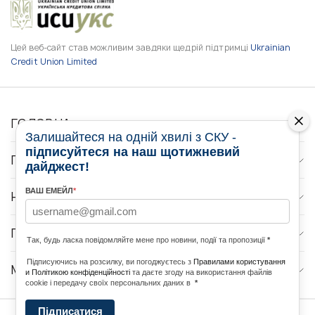
Цей веб-сайт став можливим завдяки щедрій підтримці
Ukrainian
Credit Union Limited
ГОЛОВНА
Залишайтеся на одній хвилі з СКУ -
підписуйтеся на наш щотижневий
ПРО НАС
дайджест!
ВАШ ЕМЕЙЛ
*
НОВИНИ
ПРОГРАМИ
Так, будь ласка повідомляйте мене про новини, події та пропозиції
*
Підписуючись на розсилку, ви погоджуєтесь з
Правилами користування
МЕДІА КОНТАКТИ
и Політикою конфіденційності
та даєте згоду на використання файлів
cookie і передачу своїх персональних даних в
*
Підписатися