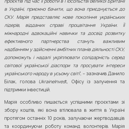
проєктів під час її роботи в Посольстві Великої Британії
в Україні, приємно бачити, що вона приєднується до
СКУ. Марія представляє нове покоління українських
лідерів, відданих справі процвітання України. Її
міжнародні адвокаційні навички та досвід розвитку
ефективного партнерства стануть важливим
надбанням у здійсненні амбітних планів діяльності СКУ,
допоможуть і надалі укріплювати солідарність серед
світової української діаспори та просувати інтереси
українського народу в усьому світі
”, – зазначив Данило
Білак, голова
UkraineInves
t, Офісу із залучення та
підтримки інвестицій.
Марія особливо пишається успішними проєктами зі
збору коштів, які вона втілювала в життя в Україні
протягом останніх 10 років, залучаючи жертводавців
та координуючи роботу команд волонтерів. Марія