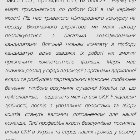
Павло Ґрод, Президент СКУ, наголосив: “
Радію, що
Марія приєднається до роботи СКУ в цій керівній
якості. Під час тривалого міжнародного конкурсу на
посаду Виконавчого директора ми мали нагоду
поспілкуватися з багатьма кваліфікованими
кандидатами. Вдячний членам комітету з підбору
кандидатур, адже завдяки їх роботі ми змогли
призначити компетентного фахівця. Марія має
значний досвід у сфері взаємодії з органами державної
влади та розбудови партнерських відносин, глобальне
бачення, глибоке розуміння сучасної України та, що
найголовніше, – відданість місії та візії СКУ. Її лідерські
здібності, досвід з управління проєктами та збору
коштів стануть вагомим доповненням для нашої
команди. Такі професійні якості безсумнівно, посилять
вплив СКУ в Україні та серед наших громад у всьому