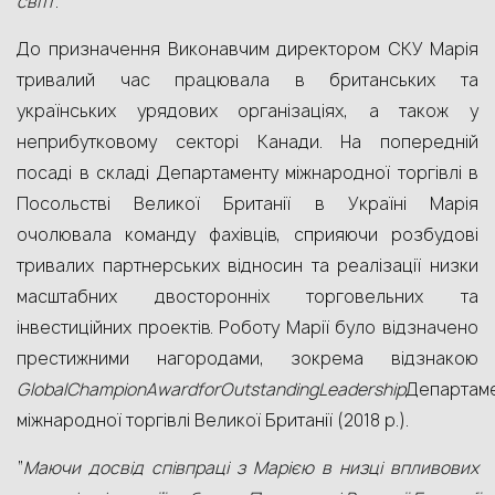
світі
”.
До призначення Виконавчим директором СКУ Марія
тривалий час працювала в британських та
українських урядових організаціях, а також у
неприбутковому секторі Канади. На попередній
посаді в складі Департаменту міжнародної торгівлі в
Посольстві Великої Британії в Україні Марія
очолювала команду фахівців, сприяючи розбудові
тривалих партнерських відносин та реалізації низки
масштабних двосторонніх торговельних та
інвестиційних проектів. Роботу Марії було відзначено
престижними нагородами, зокрема відзнакою
Global
Champion
Award
for
Outstanding
Leadership
Департам
міжнародної торгівлі Великої Британії (2018 р.).
“
Маючи досвід співпраці з Марією в низці впливових