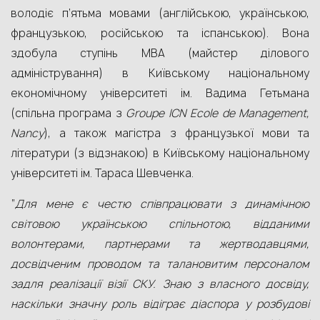
володіє п’ятьма мовами (англійською, українською,
французькою, російською та іспанською). Вона
здобула ступінь MBA (майстер ділового
адміністрування) в Київському національному
економічному університеті ім. Вадима Гетьмана
(спільна програма з
Groupe ICN Ecole de Management,
Nancy
), а також магістра з французької мови та
літератури (з відзнакою) в Київському національному
університеті ім. Тараса Шевченка.
“
Для мене є честю співпрацювати з динамічною
світовою українською спільнотою, відданими
волонтерами, партнерами та жертводавцями,
досвідченим проводом та талановитим персоналом
задля реалізації візії СКУ. Знаю з власного досвіду,
наскільки значну роль відіграє діаспора у розбудові