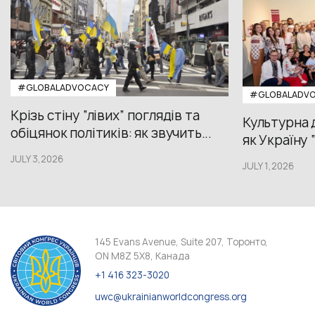
#GLOBALADVOCACY
#GLOBALADV
Крізь стіну “лівих” поглядів та
Культурна 
обіцянок політиків: як звучить...
як Україну 
JULY 3,2026
JULY 1,2026
145 Evans Avenue, Suite 207, Торонто,
ON M8Z 5X8, Канада
+1 416 323-3020
uwc@ukrainianworldcongress.org