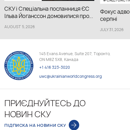
#CALLTOACTI
СКУ і Спеціальна посланниця ЄС
Фокус адвок
Ільва Йоганссон домовилися про...
серпні
AUGUST 5,2026
JULY 31,2026
145 Evans Avenue, Suite 207, Торонто,
ON M8Z 5X8, Канада
+1 416 323-3020
uwc@ukrainianworldcongress.org
ПРИЄДНУЙТЕСЬ ДО
НОВИН СКУ
ПІДПИСКА НА НОВИНИ СКУ