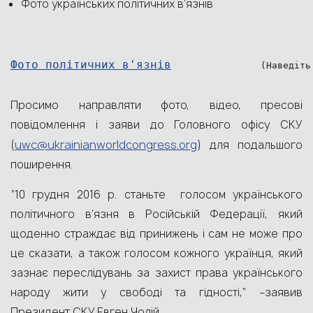
Фото українських політичних в’язнів
Фото політичних в'язнів
                (Наведіть
Просимо направляти фото, відео, пресові
повідомлення і заяви до Головного офісу СКУ
uwc@ukrainianworldcongress.org
(
) для подальшого
поширення.
“10 грудня 2016 р. станьте голосом українського
політичного в’язня в Російській Федерації, який
щоденно страждає від принижень і сам не може про
це сказати, а також голосом кожного українця, який
зазнає переслідувань за захист права українського
народу жити у свободі та гідності,” –заявив
Президент СКУ Евген Чолій.