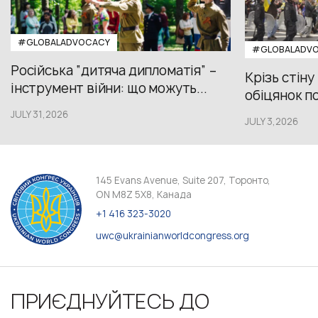
#GLOBALADVOCACY
#GLOBALADV
Російська “дитяча дипломатія” –
Крізь стіну
інструмент війни: що можуть...
обіцянок пол
JULY 31,2026
JULY 3,2026
145 Evans Avenue, Suite 207, Торонто,
ON M8Z 5X8, Канада
+1 416 323-3020
uwc@ukrainianworldcongress.org
ПРИЄДНУЙТЕСЬ ДО