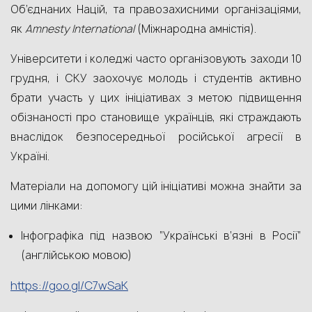
Об’єднаних Націй, та правозахисними організаціями,
як
Amnesty
International
(Міжнародна амністія).
Університети і коледжі часто організовують заходи 10
грудня, і СКУ заохочує молодь і студентів активно
брати участь у цих ініціативах з метою підвищення
обізнаності про становище українців, які страждають
внаслідок безпосередньої російської агресії в
Україні.
Матеріали на допомогу цій ініціативі можна знайти за
цими лінками:
Інфографіка під назвою “Українські в’язні в Росії”
(англійською мовою)
https://goo.gl/C7wSaK