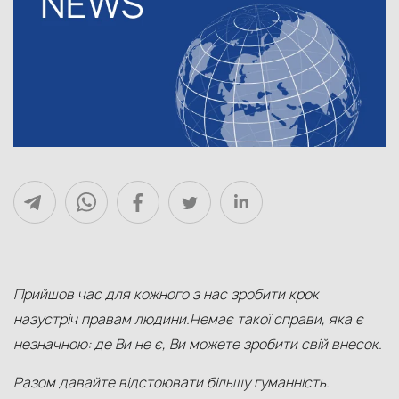
Прийшов час для кожного з нас
зробити
крок
на
з
устріч
права
м
людини.
Немає
такої
справи, яка є
незначною
: де Ви не є, Ви можете
зробити свій внесок
.
Разом давайте
відстоювати більшу гуманність.