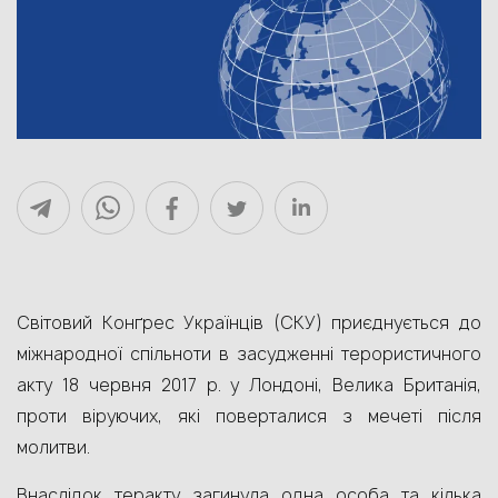
Cвітовий Конґрес Українців (СКУ) приєднується до
міжнародної спільноти в засудженні терористичного
акту 18 червня 2017 р. у Лондоні, Велика Британія,
проти віруючих, які поверталися з мечеті після
молитви.
Внаслідок теракту загинула одна особа та кілька