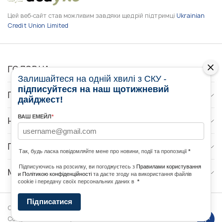
Цей веб-сайт став можливим завдяки щедрій підтримці
Ukrainian
Credit Union Limited
ГОЛОВНА
Залишайтеся на одній хвилі з СКУ -
підписуйтеся на наш щотижневий
ПРО НАС
дайджест!
ВАШ ЕМЕЙЛ
*
НОВИНИ
ПРОГРАМИ
Так, будь ласка повідомляйте мене про новини, події та пропозиції
*
Підписуючись на розсилку, ви погоджуєтесь з
Правилами користування
МЕДІА КОНТАКТИ
и Політикою конфіденційності
та даєте згоду на використання файлів
cookie і передачу своїх персональних даних в
*
Підписатися
Copyright © 2026 Ukrainian World
DForce
Політика
Congress. Powered by