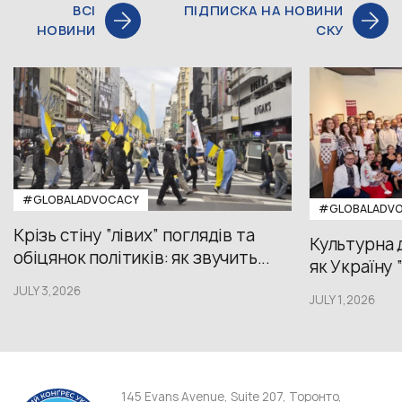
ВСІ
ПІДПИСКА НА НОВИНИ
НОВИНИ
СКУ
#GLOBALADVOCACY
#GLOBALADV
Крізь стіну “лівих” поглядів та
Культурна 
обіцянок політиків: як звучить...
як Україну 
JULY 3,2026
JULY 1,2026
145 Evans Avenue, Suite 207, Торонто,