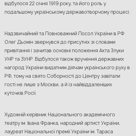
відбулося 22 січня 1919 року, та його роль у
подальшому українському державотворчому процесі.
Надзвичайний та Повноважний Посол України в РФ
Олег Дьомін звернувся до присутніх зі словами
привітання і зачитав основні положення Акта Злуки
УНР та ЗУНР. Відбулося також вручення державних
нагород України видатним діячам українського руху в
РФ, тому на свято Соборності до Центру завітали
гості не лише з Москви, а й із найвіддаленіших
куточків Росії.
Художній керівник Національного академічного
театру ім. Івана Франка, народний артист України,
лауреат Національної премії України ім. Тараса