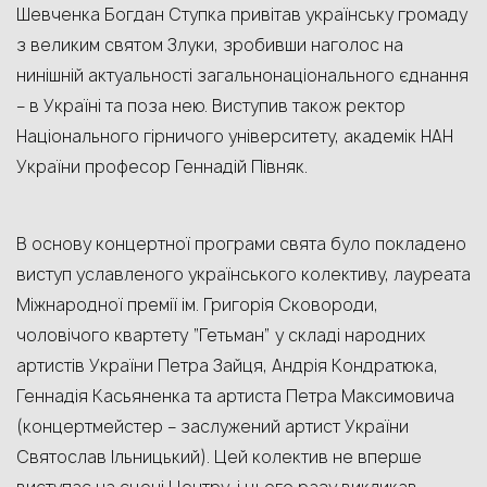
Шевченка Богдан Ступка привітав українську громаду
з великим святом Злуки, зробивши наголос на
нинішній актуальності загальнонаціонального єднання
– в Україні та поза нею. Виступив також ректор
Національного гірничого університету, академік НАН
України професор Геннадій Півняк.
В основу концертної програми свята було покладено
виступ уславленого українського колективу, лауреата
Міжнародної премії ім. Григорія Сковороди,
чоловічого квартету “Гетьман” у складі народних
артистів України Петра Зайця, Андрія Кондратюка,
Геннадія Касьяненка та артиста Петра Максимовича
(концертмейстер – заслужений артист України
Святослав Ільницький). Цей колектив не вперше