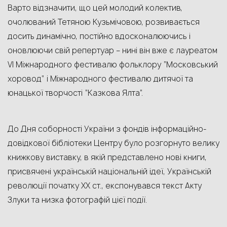
Варто відзначити, що цей молодий колектив,
очолюваний Тетяною Кузьмічовою, розвивається
досить динамічно, постійно вдосконалюючись і
оновлюючи свій репертуар – нині він вже є лауреатом
VI Міжнародного фестивалю фольклору “Московський
хоровод” і Міжнародного фестивалю дитячої та
юнацької творчості “Казкова Ялта”.
До Дня соборності України з фондів інформаційно-
довідкової бібліотеки Центру було розгорнуто велику
книжкову виставку, в якій представлено нові книги,
присвячені українській національній ідеї, Українській
революції початку ХХ ст., експонувався текст Акту
Злуки та низка фотографій цієї події.