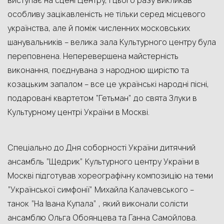
виступає на сцені Центру, і цього разу викликав
особливу зацікавленість не тільки серед місцевого
українства, але й поміж численних московських
шанувальників – велика зала Культурного центру була
переповнена. Неперевершена майстерність
виконання, поєднувана з народною щирістю та
козацьким запалом – все це українські народні пісні,
подаровані квартетом “Гетьман” до свята Злуки в
Культурному центрі України в Москві.
Спеціально до Дня соборності України дитячний
ансамбль “Щедрик” Культурного центру України в
Москві підготував хореографічну композицію на теми
“Української симфонії” Михайла Калачевського –
танок “На Івана Купала” , який виконали солісти
ансамблю Ольга Обоянцева та Ганна Самойлова.