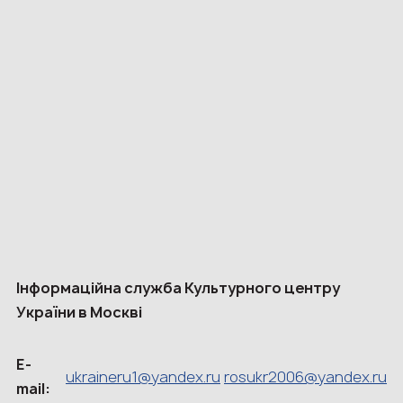
Інформаційна служба Культурного центру
України в Москві
E-
ukraineru1@yandex.ru
rosukr2006@yandex.ru
mail: