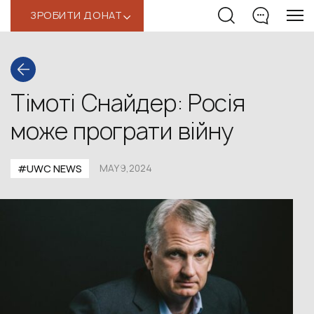
ЗРОБИТИ ДОНАТ
‹
Тімоті Снайдер: Росія
може програти війну
#UWС NEWS
MAY 9,2024