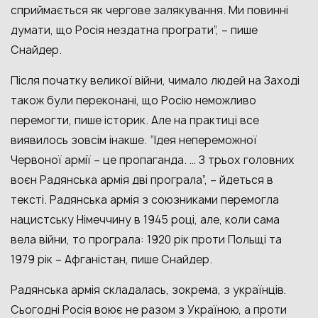
сприймається як чергове залякування. Ми повинні
думати, що Росія нездатна програти”, – пише
Снайдер.
Після початку великої війни, чимало людей на Заході
також були переконані, що Росію неможливо
перемогти, пише історик. Але на практиці все
виявилось зовсім інакше. “Ідея непереможної
Червоної армії – це пропаганда. … З трьох головних
воєн Радянська армія дві програла”, – йдеться в
тексті. Радянська армія з союзниками перемогла
нацистську Німеччину в 1945 році, але, коли сама
вела війни, то програла: 1920 рік проти Польщі та
1979 рік – Афганістан, пише Снайдер.
Радянська армія складалась, зокрема, з українців.
Сьогодні Росія воює не разом з Україною, а проти