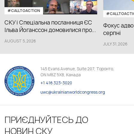
#CALLTOACTION
#CALLTOACTI
СКУ і Спеціальна посланниця ЄС
Фокус адвок
Ільва Йоганссон домовилися про...
серпні
AUGUST 5,2026
JULY 31,2026
145 Evans Avenue, Suite 207, Торонто,
ON M8Z 5X8, Канада
+1 416 323-3020
uwc@ukrainianworldcongress.org
ПРИЄДНУЙТЕСЬ ДО
НОВИН СКУ