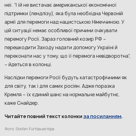
неї. “І їй не вистачає американської економічної
підтримки (лендлізу), яка була необхідна Червоній
армії для перемоги над нацистською Німеччиною. У
цій ситуації немає особливої причини очікувати
перемогу Росії. Зараз головний козир РФ –
перешкодити Заходу надати допомогу Україні й
переконати нас у тому, що її перемога невідворотна”,
– йдеться в колонці.
Наслідки перемоги Росії будуть катастрофічними як
для світу, так і для самих росіян. Адже поразка
Кремля – їх єдиний шанс на нормальне майбутнє,
каже Снайдер.
за посиланням
Читайте повний текст колонки
.
Фото: Stefan Fürtbauer/dpa