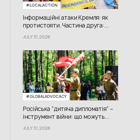
#LOCALACTION
Інформаційні атаки Кремля: як
протистояти. Частина друга:...
JULY 31,2026
#GLOBALADVOCACY
Російська “дитяча дипломатія” –
інструмент війни: що можуть...
JULY 31,2026