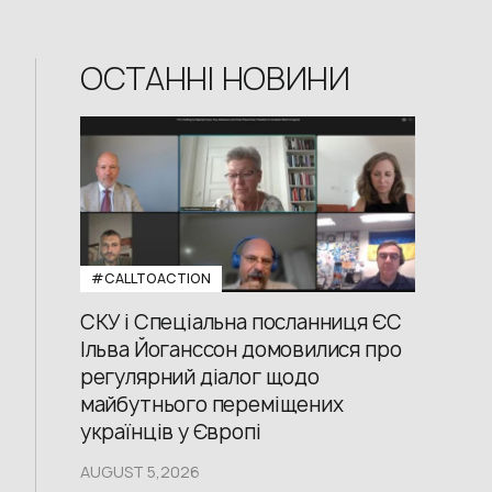
ОСТАННІ НОВИНИ
#CALLTOACTION
СКУ і Спеціальна посланниця ЄС
Ільва Йоганссон домовилися про
регулярний діалог щодо
майбутнього переміщених
українців у Європі
AUGUST 5,2026