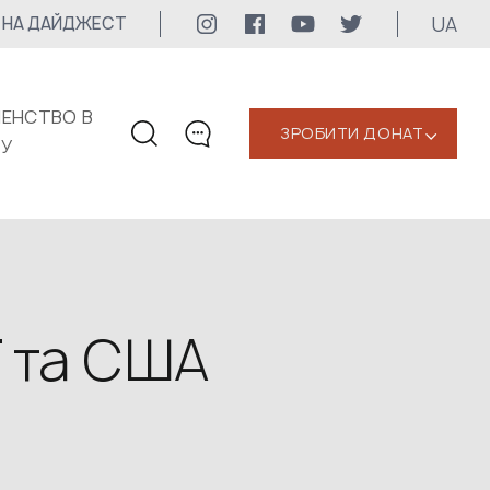
UA
 НА ДАЙДЖЕСТ
ЕНСТВО В
ЗРОБИТИ ДОНАТ
‹
КУ
КОНТАКТИ
+1 416 323-3020
uwc@ukrainianworldcongress.org
МЕДІА КОНТАКТИ
ї та США
Для медіа
24/7
uwc@ukrainianworldcongress.org
FB: @uwcongress