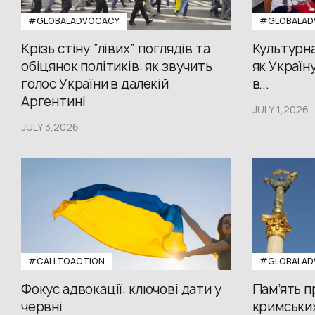
#GLOBALADVOCACY
#GLOBALAD
Крізь стіну “лівих” поглядів та
Культурна
обіцянок політиків: як звучить
як Україн
голос України в далекій
в...
Аргентині
JULY 1,2026
JULY 3,2026
#CALLTOACTION
#GLOBALAD
Фокус адвокації: ключові дати у
Пам’ять 
червні
кримських