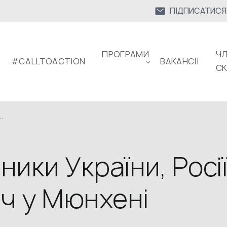
ПІДПИСАТИСЯ
ПРОГРАМИ
ЧЛ
#CALLTOACTION
ВАКАНСІЇ
С
.
ики України, Росі
іч у Мюнхені