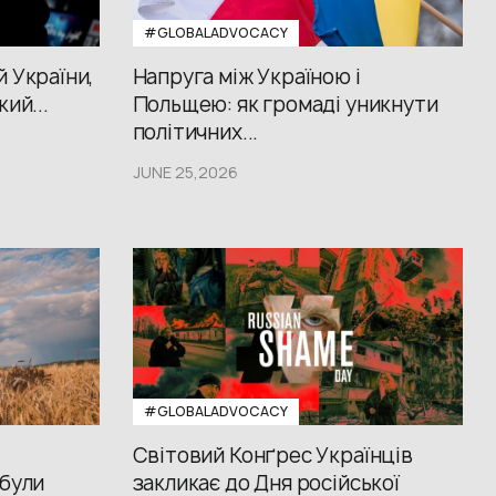
#GLOBALADVOCACY
й України,
Напруга між Україною і
кий...
Польщею: як громаді уникнути
політичних...
JUNE 25,2026
#GLOBALADVOCACY
Світовий Конґрес Українців
 були
закликає до Дня російської