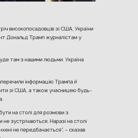
річ високопосадовців зі США, України
ент Дональд Трамп журналістам у
 буде там з нашими людьми. Україна
аперечили інформацію Трампа й
рити зі США, а також учасницею будь-
а.
 бути на столі для розмови з
и не зустрічаються. Наразі на столі
нхені не передбачається”, – сказав