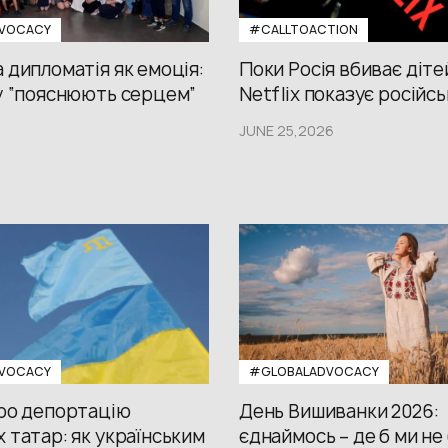
VOCACY
#CALLTOACTION
 дипломатія як емоція:
Поки Росія вбиває діте
у “пояснюють серцем”
Netflix показує російсь
JUNE 25,2026
VOCACY
#GLOBALADVOCACY
про депортацію
День Вишиванки 2026:
 татар: як українським
єднаймось – де б ми не