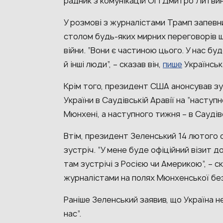
радник з комунікацій ОП Дмитро Литвин
У розмові з журналістами Трамп запевни
столом будь-яких мирних переговорів 
війни. “Вони є частиною цього. У нас бу
й інші люди”, – сказав він,
пише
Українськ
Крім того, президент США анонсував зу
України в Саудівській Аравії на “наступ
Мюнхені, а наступного тижня – в Саудівс
Втім, президент Зеленський 14 лютого с
зустріч. “У мене буде офіційний візит до
там зустрічі з Росією чи Америкою”, – ск
журналістами на полях Мюнхенської бе
Раніше Зеленський заявив, що Україна н
нас”.