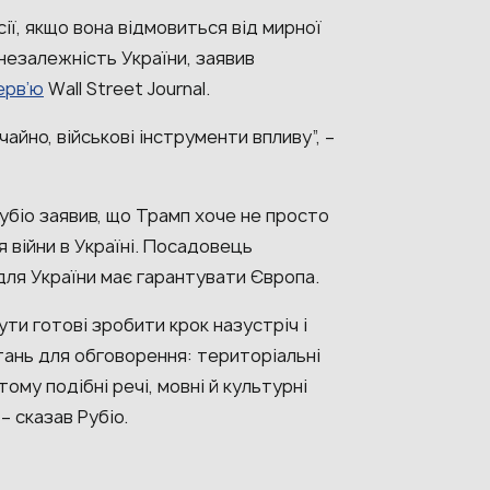
ї, якщо вона відмовиться від мирної
незалежність України, заявив
ерв’ю
Wall Street Journal.
чайно, військові інструменти впливу”, –
іо заявив, що Трамп хоче не просто
 війни в Україні. Посадовець
 для України має гарантувати Європа.
ути готові зробити крок назустріч і
тань для обговорення: територіальні
ому подібні речі, мовні й культурні
– сказав Рубіо.