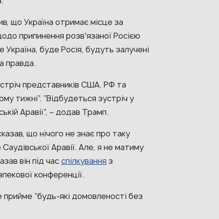
.
в, що Україна отримає місце за
щодо припинення розвʼязаної Росією
де Україна, буде Росія, будуть залучені
а правда.
стріч представників США, РФ та
ному тижні”. “Відбудеться зустріч у
ькій Аравії”, – додав Трамп.
казав, що нічого не знає про таку
 Саудівської Аравії. Але, я не матиму
азав він під час
спілкування
з
зпекової конференції.
е прийме “будь-які домовленості без